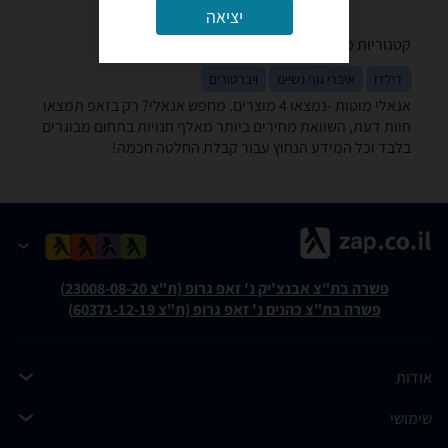
יציאה
קטגוריות משלימות
דילדו
איברי גוף נשיים
ויברטורים
אנאלי ‏מוטות -נמצאו 4 מוצרים. מחפש אנאלי? רק בזאפ תמצאו
חוות דעת, השוואת מחירים ביותר מאלף חנויות בתחום מבוגרים
בלבד וכל המידע הנחוץ עבור קבלת החלטה חכמה!
פשרה בת"צ אבנצ'יק נ' זאפ גרופ (ת"צ 23008-08-20)
פשרה בת"צ כהנים נ' זאפ גרופ (ת"צ 60371-12-19)
אודות
שימושי