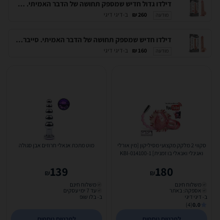
דילדו גדול חדיש שמספק תחושה של הדבר האמיתי. סייבר סקין בשכבה כפולה. 11.5 אינץ Lovetoy-317051
ב-דיגי דיגי
260 ₪
מודעה
דילדו חדיש שמספק תחושה של הדבר האמיתי. סייבר סקין בשכבה כפולה ''9 DIGI-317004 Skinlike Dual Layer Cock
ב-דיגי דיגי
160 ₪
מודעה
סקווי 2 מלקק מקצועי מסיליקון [מין אורלי
מוט מתכת אנאלי חרוזים אבן סגולה
ואגינלי ואנאלי בו זמנית] KBI-014100-1
139
180
₪
₪
משלוח חינם
משלוח חינם
אספקה: באתר
עד 7 ימי עסקים
ב- דיגי דיגי
ב- בלו שופ
(4)
0.0
לפרטים נוספים
לפרטים נוספים