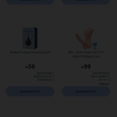
דילדו שווה עם גוף אתלטי. DIGI-
חוקן קטן Deep Stream של ToyBox
008107GK Body Cock
50
99
₪
₪
משלוח חינם
משלוח חינם
אספקה: באתר
עד 5 ימי עסקים
ב- דיגי דיגי
ב- FetishDeal
(4)
0.0
לפרטים נוספים
לפרטים נוספים