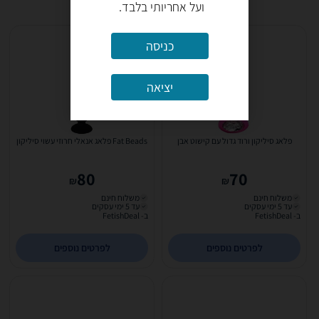
ועל אחריותי בלבד.
כניסה
יציאה
פלאג סיליקון ורוד גדול עם קישוט אבן
Fat Beads פלאג אנאלי חרוזי עשוי סיליקון
80
70
₪
₪
משלוח חינם
משלוח חינם
עד 5 ימי עסקים
עד 5 ימי עסקים
ב- FetishDeal
ב- FetishDeal
לפרטים נוספים
לפרטים נוספים