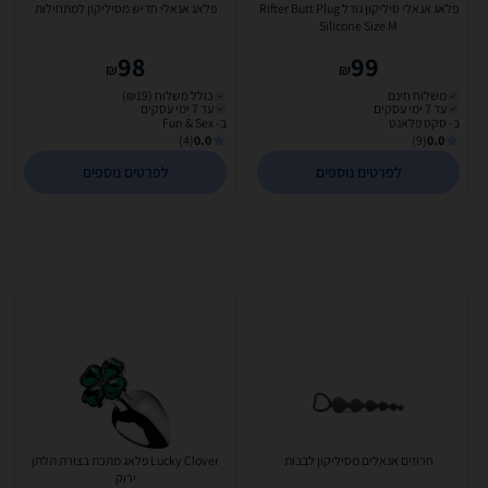
פלאג אנאלי סיליקון גודל Rifter Butt Plug
פלאג אנאלי חדיש מסיליקון למתחילות
Silicone Size M
98
99
₪
₪
משלוח חינם
כולל משלוח (₪19)
עד 7 ימי עסקים
עד 7 ימי עסקים
ב- סקס פלאנט
ב- Fun & Sex
(4)
0.0
(9)
0.0
לפרטים נוספים
לפרטים נוספים
חרוזים אנאלים מסיליקון לבבות
Lucky Clover פלאג מתכת בצורת תלתן
ירוק