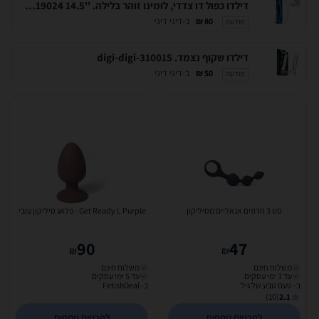
דילדו כפול דו צדדי, לומינו זוהר בלילה. ''14.5 DIGI-319024
ב-דיגי דיגי
80 ₪
מודעה
דילדו שקוף נצמד. digi-digi-310015
ב-דיגי דיגי
50 ₪
מודעה
סט 3 חרוזים אנאליים מסיליקון
Get Ready L Purple - פלאג סיליקון עובי
90
47
₪
₪
משלוח חינם
משלוח חינם
עד 3 ימי עסקים
עד 5 ימי עסקים
ב- טעם טבע של גיל
ב- FetishDeal
(10)
2.1
לפרטים נוספים
לפרטים נוספים