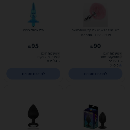
באני טייל פלאג אנאלי קטן ממתכת עם
פלג אנאלי רוטט
פונפון - Taboom-17138
95
90
₪
₪
משלוח חינם
משלוח חינם
אספקה: באתר
עד 7 ימי עסקים
ב- דיגי דיגי
ב- בלו שופ
(4)
0.0
לפרטים נוספים
לפרטים נוספים