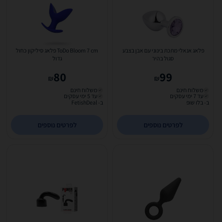
פלאג אנאלי מתכת בינוני עם אבן בצבע
ToDo Bloom 7 cm פלאג סיליקון כחול
סגול בהיר
גדול
80
99
₪
₪
משלוח חינם
משלוח חינם
עד 7 ימי עסקים
עד 5 ימי עסקים
ב- בלו שופ
ב- FetishDeal
לפרטים נוספים
לפרטים נוספים