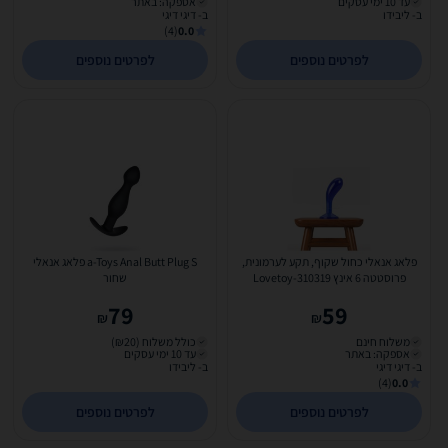
עד 10 ימי עסקים
אספקה: באתר
ב- ליבידו
ב- דיגי דיגי
(4)
0.0
לפרטים נוספים
לפרטים נוספים
פלאג אנאלי כחול שקוף, תקע לערמונית,
a-Toys Anal Butt Plug S פלאג אנאלי
פרוסטטה 6 אינץ Lovetoy-310319
שחור
79
59
₪
₪
משלוח חינם
כולל משלוח (₪20)
אספקה: באתר
עד 10 ימי עסקים
ב- דיגי דיגי
ב- ליבידו
(4)
0.0
לפרטים נוספים
לפרטים נוספים