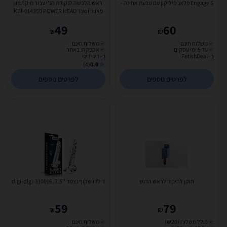
Engage S פלאג סיליקון עם טבעת אחיזה -
ראש הלבשה לנקודת הג'י עבור מיקרופון
פאוור וואנד KBI-014350 POWER HEAD
G-SPOT
49
60
₪
₪
משלוח חינם
משלוח חינם
עד 5 ימי עסקים
אספקה: באתר
ב- FetishDeal
ב- דיגי דיגי
(4)
0.0
לפרטים נוספים
לפרטים נוספים
חוקן לחיבור לראש הדוש
דילדו שקוף נצמד ''7.5. digi-digi-310016
59
79
₪
₪
כולל משלוח (₪20)
משלוח חינם