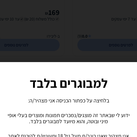
169
₪
עד 7 ימי עסקים
כולל משלוח (20 ₪)
עד 10 ימי עסקים
0.0
(9)
ב-ליבידו
ה
לפרטים נוספים
לפרטים נוספים
למבוגרים בלבד
בלחיצה על כפתור הכניסה אני מצהיר/ה:
ידוע לי שבאתר זה מוצגים/נמכרים תמונות ומוצרים בעלי אופי
מיני ובוטה, והוא מיועד למבוגרים בלבד.
 פלאגים מסיליקון
דונג מתנפח מתקדם Extreme-16852
אני מצהיר שאני בוגר/ת מעל גיל 18 ומעוניין/ת להיכנס לאתר