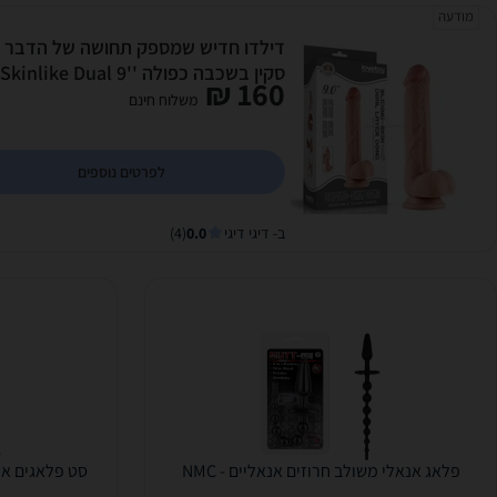
מודעה
דילדו חדיש שמספק תחושה של הדבר ה
סקין בשכבה כפולה ''9 ual
160 ₪
Layer Cock
משלוח חינם
לפרטים נוספים
ב- דיגי דיגי
0.0
(4)
פלאג אנאלי משולב חרוזים אנאליים - NMC
סט פלאגים אנ