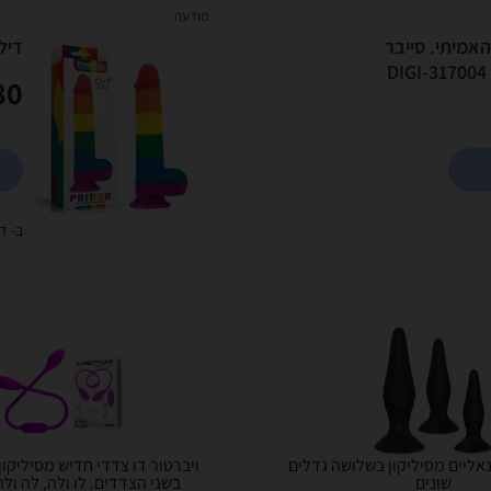
מודעה
אמיתי. סייבר
דילדו 
DIGI-317004 Skinlike D
0 ₪
ב- די
אליים מסיליקון בשלושה גדלים
ויברטור דו צדדי חדיש מסיליקון
שונים
בשני הצדדים. לו ולה, לה ולה, 