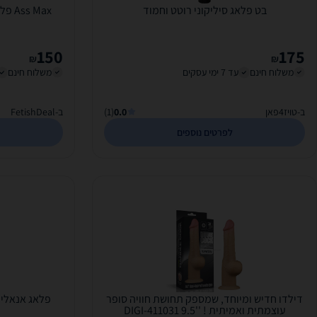
בט פלאג סיליקוני רוטט וחמוד
Ass Max פלאג אנאלי גדול XL עובי 7.6 ס מ
150
175
₪
₪
משלוח חינם
עד 7 ימי עסקים
משלוח חינם
ב-טויז4פאן
0.0
(1)
ב-FetishDeal
לפרטים נוספים
דילדו חדיש ומיוחד, שמספק תחושת חוויה סופר
עוצמתית ואמיתית ! DIGI-411031 9.5''