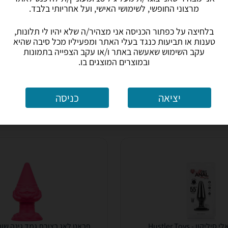
מרצוני החופשי, לשימושי האישי, ועל אחריותי בלבד.
150
₪
עד 10 ימי עסקים
משלוח חינם
אספקה: באתר
בלחיצה על כפתור הכניסה אני מצהיר/ה שלא יהיו לי תלונות,
טענות או תביעות כנגד בעלי האתר ומפעיליו מכל סיבה שהיא
עקב השימוש שאעשה באתר ו/או עקב הצפייה בתמונות
הוספת חוות דעת
ב-דיגי דיגי
ובמוצרים המוצגים בו.
לפרטים נוספים
לפרטים נוספים
יציאה
כניסה
יקון - Hustler Toys
פבאט לאג בצורת גמד גינה שובב ughty