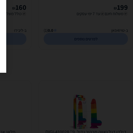
160
199
₪
₪
משלוח חינם
עד 7 ימי עסקים
כולל משלוח (20 ₪)
ב-טויז4פאן
0.0
(1)
ב-ליבידו
לפרטים נוספים
דילדו דגל גאווה מרהיב גדול. DIGI-410028 ''9
פלאג אנאלי סיל