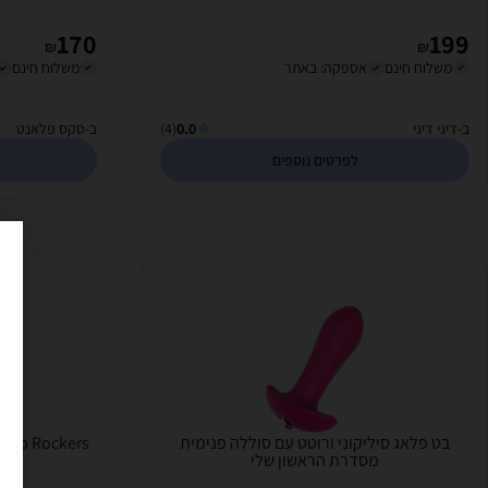
Silicone...
170
199
₪
₪
משלוח חינם
אספקה: באתר
משלוח חינם
ב-דיגי דיגי
0.0
(4)
ב-סקס פלאנט
לפרטים נוספים
בט פלאג סיליקוני ורוטט עם סוללה פנימית
Gossip Rump Rockers סט
מסדרת הראשון שלי