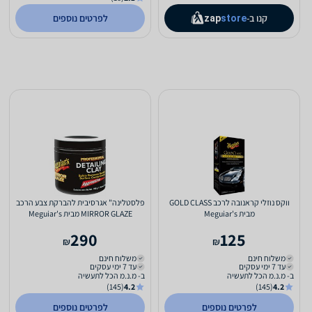
קנו ב-
לפרטים נוספים
zap
store
ווקס נוזלי קראנובה לרכב GOLD CLASS
פלסטלינה" אגרסיבית להברקת צבע הרכב
מבית Meguiar's
MIRROR GLAZE מבית Meguiar's
290
125
₪
₪
משלוח חינם
משלוח חינם
עד 7 ימי עסקים
עד 7 ימי עסקים
ב- מ.נ.מ הכל לתעשיה
ב- מ.נ.מ הכל לתעשיה
(145)
4.2
(145)
4.2
לפרטים נוספים
לפרטים נוספים