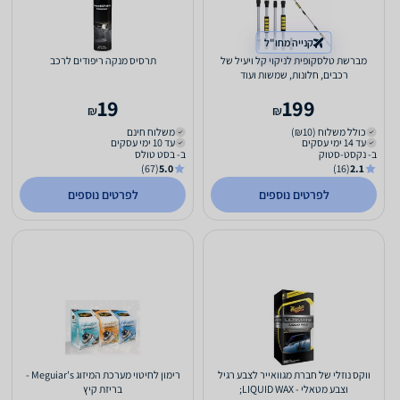
קנייה מחו"ל
מברשת טלסקופית לניקוי קל ויעיל של
תרסיס מנקה ריפודים לרכב
רכבים, חלונות, שמשות ועוד
19
199
₪
₪
כולל משלוח (₪10)
משלוח חינם
עד 14 ימי עסקים
עד 10 ימי עסקים
ב- נקסט-סטוק
ב- בסט טולס
(67)
5.0
(16)
2.1
לפרטים נוספים
לפרטים נוספים
ווקס נוזלי של חברת מגוואייר לצבע רגיל
רימון לחיטוי מערכת המיזוג Meguiar's -
וצבע מטאלי - LIQUID WAX;
בריזת קיץ