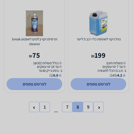
נוזל ניקוי לשטיפת כלי רכב 5 ליטר
תרסיס ניקוי בלמים לאופנוע break
cleaner
75
199
₪
₪
משלוח חינם
כולל משלוח (₪30)
עד 7 ימי עסקים
עד 14 ימי עסקים
ב- מ.נ.מ הכל לתעשיה
ב- בסט בייק סנטר
(1)
0.0
(145)
4.2
לפרטים נוספים
לפרטים נוספים
1
7
8
9
...