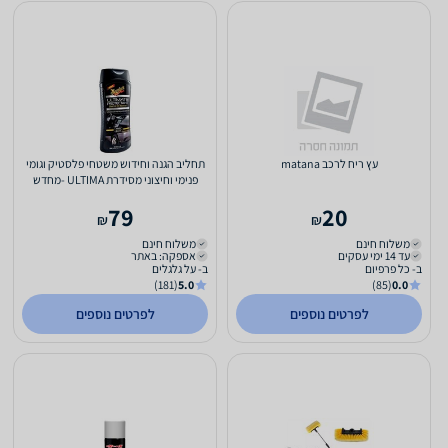
עץ ריח לרכב matana
תחליב הגנה וחידוש משטחי פלסטיק וגומי
פנימי וחיצוני מסידרת ULTIMA -מחדש
פלסטיק
79
20
₪
₪
משלוח חינם
משלוח חינם
עד 14 ימי עסקים
אספקה: באתר
ב- כל פרפיום
ב- על גלגלים
(181)
5.0
(85)
0.0
לפרטים נוספים
לפרטים נוספים