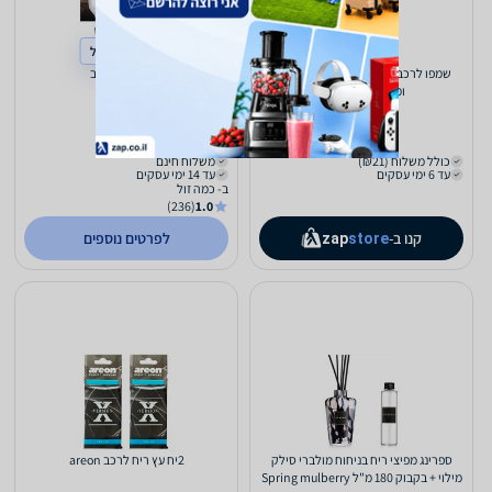
קנייה מחו"ל
שמפו לרכב Meguiar's בניחוח אבטיח
מפיץ ריח לרכב
ומסטיק 1.89 ליטר
55
90
₪
₪
כולל משלוח (₪21)
משלוח חינם
עד 6 ימי עסקים
עד 14 ימי עסקים
ב- כמה זול
(236)
1.0
קנו ב-
לפרטים נוספים
zap
store
ספרינג מפיצי ריח בניחוח מולברי סילק
2יח עץ ריח לרכב areon
מילוי + בקבוק 180 מ"ל Spring mulberry