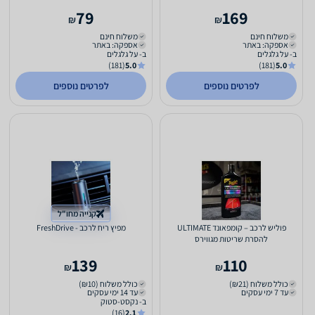
79
169
₪
₪
משלוח חינם
משלוח חינם
אספקה: באתר
אספקה: באתר
ב- על גלגלים
ב- על גלגלים
(181)
5.0
(181)
5.0
לפרטים נוספים
לפרטים נוספים
קנייה מחו"ל
פוליש לרכב – קומפאונד ULTIMATE
מפיץ ריח לרכב - FreshDrive
להסרת שריטות מגווירס
139
110
₪
₪
כולל משלוח (₪21)
כולל משלוח (₪10)
עד 7 ימי עסקים
עד 14 ימי עסקים
ב- נקסט-סטוק
(16)
2.1