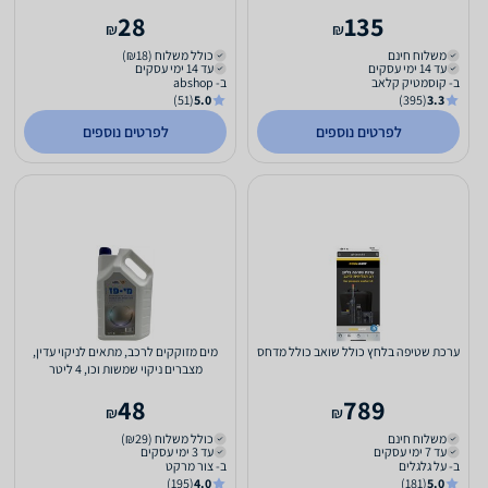
silk 180ml
28
135
₪
₪
משלוח חינם
כולל משלוח (₪18)
עד 14 ימי עסקים
עד 14 ימי עסקים
ב- קוסמטיק קלאב
ב- abshop
(51)
5.0
(395)
3.3
לפרטים נוספים
לפרטים נוספים
ערכת שטיפה בלחץ כולל שואב כולל מדחס
מים מזוקקים לרכב, מתאים לניקוי עדין,
מצברים ניקוי שמשות וכו, 4 ליטר
48
789
₪
₪
משלוח חינם
כולל משלוח (₪29)
עד 7 ימי עסקים
עד 3 ימי עסקים
ב- על גלגלים
ב- צור מרקט
(195)
4.0
(181)
5.0