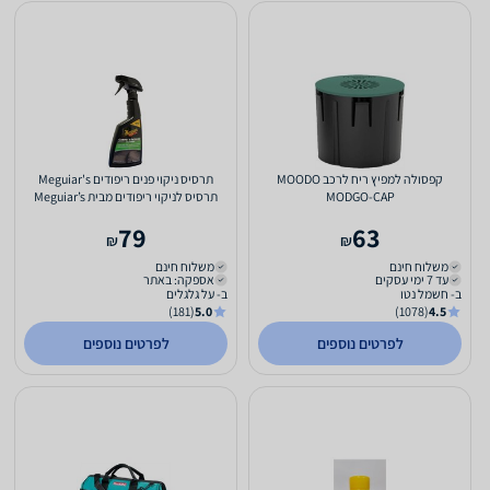
קפסולה למפיץ ריח לרכב MOODO
תרסיס ניקוי פנים ריפודים Meguiar's
MODGO-CAP
תרסיס לניקוי ריפודים מבית Meguiar’s
79
63
₪
₪
משלוח חינם
משלוח חינם
עד 7 ימי עסקים
אספקה: באתר
ב- חשמל נטו
ב- על גלגלים
(181)
5.0
(1078)
4.5
לפרטים נוספים
לפרטים נוספים