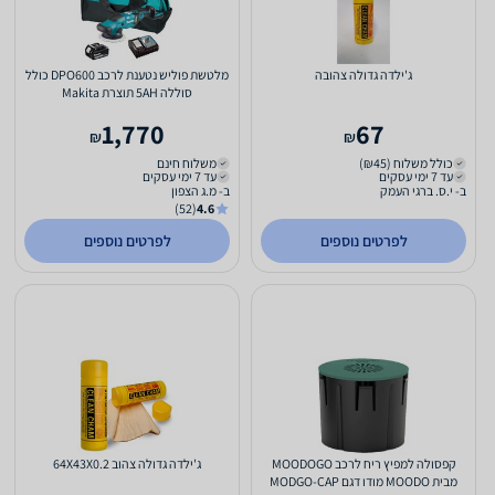
ג'ילדה גדולה צהובה
מלטשת פוליש נטענת לרכב DPO600 כולל
סוללה 5AH תוצרת Makita
1,770
67
₪
₪
כולל משלוח (₪45)
משלוח חינם
עד 7 ימי עסקים
עד 7 ימי עסקים
ב- י.ס. ברגי העמק
ב- מ.ג הצפון
(52)
4.6
לפרטים נוספים
לפרטים נוספים
קפסולה למפיץ ריח לרכב MOODOGO
ג'ילדה גדולה צהוב 64X43X0.2
מבית MOODO מודו דגם MODGO-CAP