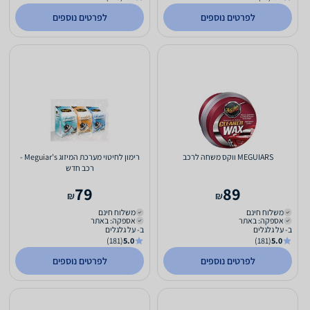
לפרטים נוספים
לפרטים נוספים
MEGUIARS ווקס משחה לרכב
רימון לחיטוי מערכת המיזוג Meguiar's -
רכב חדש
79
89
₪
₪
משלוח חינם
משלוח חינם
אספקה: באתר
אספקה: באתר
ב- על גלגלים
ב- על גלגלים
(181)
5.0
(181)
5.0
לפרטים נוספים
לפרטים נוספים