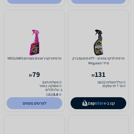
תרסיס לניקוי צמיגים – ללא מים עם ברק
תרסיס ניקוי ג'אנטים ומגנזיום MEGUIARS
מיידי Meguiars
79
131
₪
₪
כולל משלוח (₪21)
משלוח חינם
עד 7 ימי עסקים
אספקה: באתר
ב- על גלגלים
(181)
5.0
קנו ב-
לפרטים נוספים
zap
store