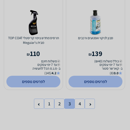
סבון לניקוי אופנועים ורכבים
תרסיס מחדש ציפוי קריסטלי TOP COAT
מבית Meguiar's
110
139
₪
₪
כולל משלוח (₪40)
משלוח חינם
עד 7 ימי עסקים
עד 7 ימי עסקים
ב- קארשר סטור
ב- מ.נ.מ הכל לתעשיה
(145)
4.2
(8)
0.0
לפרטים נוספים
לפרטים נוספים
1
2
3
4