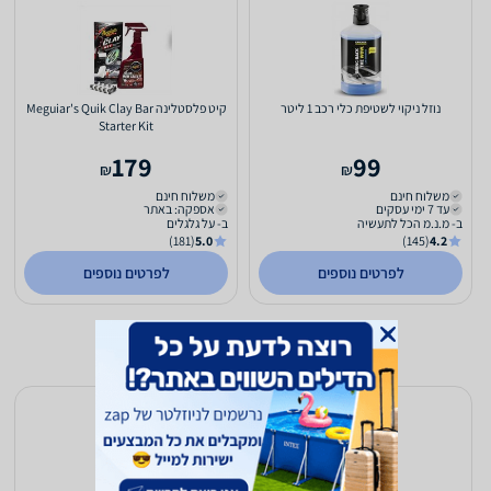
נוזל ניקוי לשטיפת כלי רכב 1 ליטר
קיט פלסטלינה Meguiar's Quik Clay Bar
Starter Kit
179
99
₪
₪
משלוח חינם
משלוח חינם
עד 7 ימי עסקים
אספקה: באתר
ב- מ.נ.מ הכל לתעשיה
ב- על גלגלים
(181)
5.0
(145)
4.2
לפרטים נוספים
לפרטים נוספים