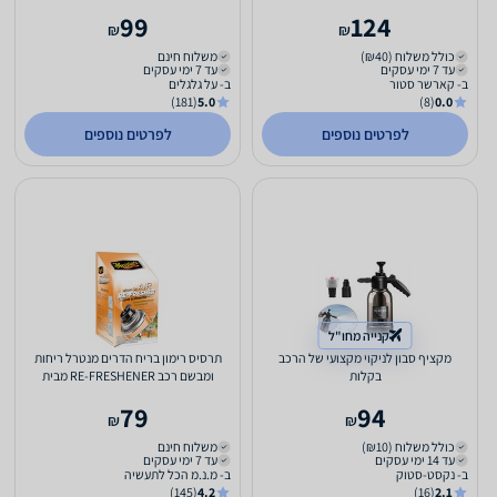
99
124
₪
₪
כולל משלוח (₪40)
משלוח חינם
עד 7 ימי עסקים
עד 7 ימי עסקים
ב- קארשר סטור
ב- על גלגלים
(181)
5.0
(8)
0.0
לפרטים נוספים
לפרטים נוספים
קנייה מחו"ל
מקציף סבון לניקוי מקצועי של הרכב
תרסיס רימון בריח הדרים מנטרל ריחות
בקלות
ומבשם רכב RE-FRESHENER מבית
Meguiar's
79
94
₪
₪
כולל משלוח (₪10)
משלוח חינם
עד 14 ימי עסקים
עד 7 ימי עסקים
ב- נקסט-סטוק
ב- מ.נ.מ הכל לתעשיה
(145)
4.2
(16)
2.1