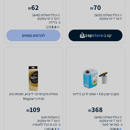
62
70
₪
₪
כולל משלוח (₪20)
כולל משלוח (₪40)
עד 7 ימי עסקים
עד 3 ימי עסקים
ב- בלילה
(23)
5.0
קנו ב-
לפרטים נוספים
zap
store
מקציף סבון FJ6 + שמפו לרכב 5 ליטר
מטלית מיקרופייבר לייבוש, סופחת מים
מבית Meguiar's
109
368
₪
₪
כולל משלוח (₪40)
משלוח חינם
עד 7 ימי עסקים
עד 7 ימי עסקים
ב- קארשר סטור
ב- מ.נ.מ הכל לתעשיה
(145)
4.2
(8)
0.0