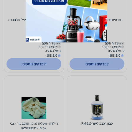
תרסיס חידוש צמיגים Meguiar's Hot
חומר ל ניקוי עור ומשטחי וויניל של חברת
MEGUIARS
Shine
89
79
₪
₪
משלוח חינם
משלוח חינם
אספקה: באתר
אספקה: באתר
ב- על גלגלים
ב- על גלגלים
(181)
5.0
(181)
5.0
לפרטים נוספים
לפרטים נוספים
סבון רכב 1 ליטר RM 610
ג'ילדה - מטלית לניקוי הרכב עור - צבי
אמיתי - חיסול מלאי