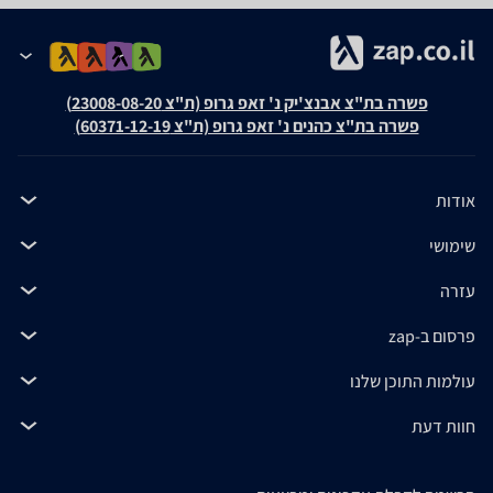
פשרה בת"צ אבנצ'יק נ' זאפ גרופ (ת"צ 23008-08-20)
פשרה בת"צ כהנים נ' זאפ גרופ (ת"צ 60371-12-19)
אודות
שימושי
עזרה
פרסום ב-zap
עולמות התוכן שלנו
חוות דעת