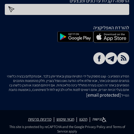
הרשמה לקבלת עדכונים ומבצעים
כתובת דוא''ל
להורדת האפליקציה
המידע המופיע ב- zap מסופק על ידי החנויות עצמן ובאחריותן בלבד. אם נתקלתם בבעיה כלשהי
בנתונים המוצגים באתר, אנא שלחו אלינו הודעה ואנו נטפל בעניין. חלק מהתמונות והתכנים
המופיעים באתר זה הוכנו בעזרת מחוללי בינה מלאכותית. אם זיהיתם תמונה או תוכן כלשהו בו
אתם בעלי זכויות יוצרים, אתם רשאים לפנות אלינו ולבקש לחדול משימוש בו, באמצעות כתובת
[email protected]
המייל
נגישות
תקנון
תנאי שימוש
מדיניות פרטיות
This site is protected by reCAPTCHA and the Google
Privacy Policy
and
Terms of
Service
apply