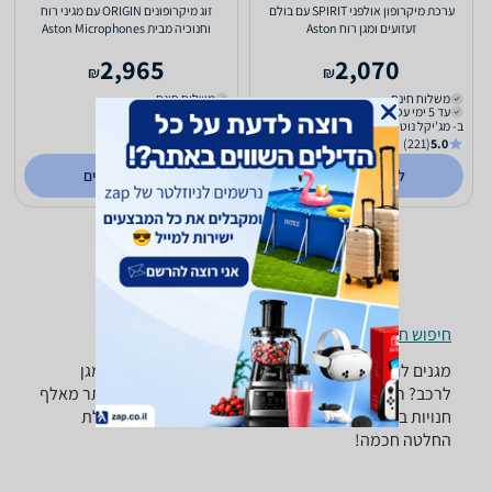
ערכת מיקרופון אולפני SPIRIT עם בולם
זוג מיקרופונים ORIGIN עם מגיני רוח
זעזועים ומגן רוח Aston
וחנוכיה מבית Aston Microphones
2,965
2,070
₪
₪
משלוח חינם
משלוח חינם
עד 5 ימי עסקים
עד 5 ימי עסקים
ב- מג'יקל נוטס
ב- מג'יקל נוטס
(221)
5.0
(221)
5.0
לפרטים נוספים
לפרטים נוספים
חיפוש חנויות מגנים לרכב לפי עיר
מגנים לרכב ‏Magical-Notes -נמצאו 4 מוצרים. מחפש מגן
לרכב? רק בזאפ תמצאו חוות דעת, השוואת מחירים ביותר מאלף
חנויות בתחום רכב ואביזרים וכל המידע הנחוץ עבור קבלת
החלטה חכמה!