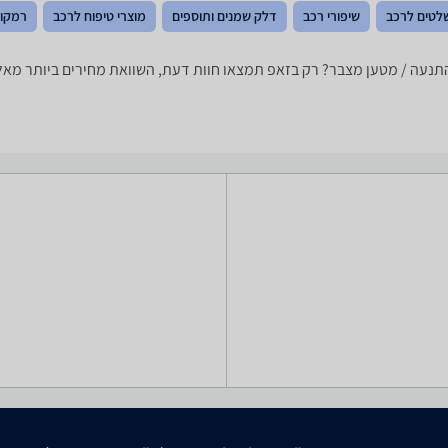
לטים לרכב
שיפורי רכב
דלק שמנים ותוספים
מוצרי טיפוח לרכב
רמקול
 ‏1 -נמצאו 5 מוצרים. מחפש בוסטר להתנעה / מטען מצבר? רק בזאפ תמצאו חוות דעת, השוואת מ