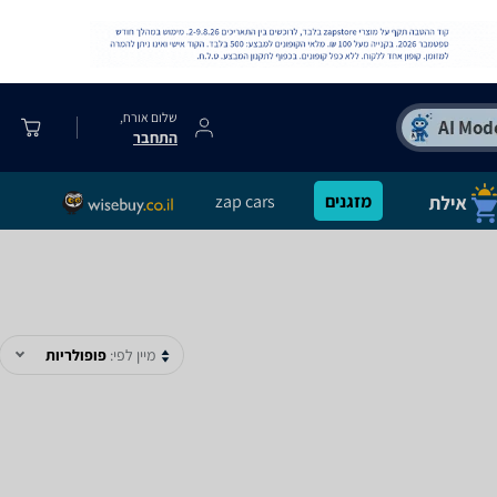
שלום אורח,
התחבר
מזגנים
zap cars
מיין לפי:
פופולריות