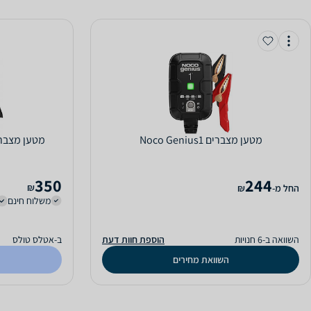
‏מטען מצברים Noco Genius1
מטען מצברים 6/12 וולט 1 אמ
350
244
₪
‫החל מ-
₪
משלוח חינם
השוואה ב-6 חנויות
הוספת חוות דעת
ב-אטלס טולס
השוואת מחירים