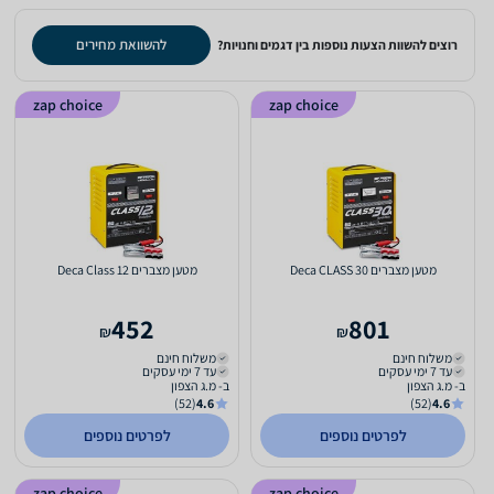
להשוואת מחירים
רוצים להשוות הצעות נוספות בין דגמים וחנויות?
zap choice
zap choice
מטען מצברים Deca CLASS 30
מטען מצברים Deca Class 12
452
801
₪
₪
משלוח חינם
משלוח חינם
עד 7 ימי עסקים
עד 7 ימי עסקים
ב- מ.ג הצפון
ב- מ.ג הצפון
(52)
4.6
(52)
4.6
לפרטים נוספים
לפרטים נוספים
zap choice
zap choice