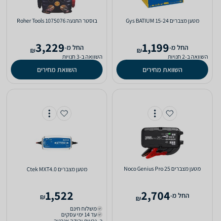
‏מטען מצברים Gys BATIUM 15-24
‏בוסטר התנעה 1075076 Roher Tools
3,229
1,199
‫החל מ-
‫החל מ-
₪
₪
השוואה ב-2 חנויות
השוואה ב-3 חנויות
השוואת מחירים
השוואת מחירים
‏מטען מצברים Noco Genius Pro 25
‏מטען מצברים Ctek MXT4.0
1,522
2,704
‫החל מ-
₪
₪
משלוח חינם
עד 14 ימי עסקים
ב- גבעות יהודה אנרגיה