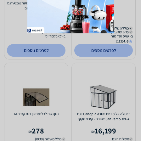
בסיס לשימשיה
ציליית שטח/חוף 1.65x2.5 מטר Aztec דגם
Sunbag M כתום
358
188
₪
₪
כולל משלוח (₪29)
כולל משלוח (₪9)
עד 6 ימי עסקים
עד 10 ימי עסקים
ב- טויס אנד מור
ב- לאסטפרייס
(113)
4.6
לפרטים נוספים
לפרטים נוספים
פרגולה אלומיניום סגורה Canopia דגם
גגון גשם לדלת/חלון דגם קנדה M
SanRemo 3x4.4 אפורה - קירוי שקוף
278
16,199
₪
₪
משלוח חינם
כולל משלוח (₪39)