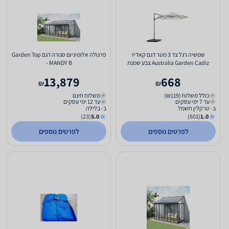
שמשיה רגל צד 3 מטר דגם קאדיז
פרגולה אלומיניום סגורה דגם Garden Top
Australia Garden Cadiz צבע שמנת
- MANDY B
13,879
668
₪
₪
כולל משלוח (₪119)
משלוח חינם
עד 7 ימי עסקים
עד 12 ימי עסקים
ב- טרקלין חשמל
ב- בלילה
(23)
5.0
(601)
1.0
לפרטים נוספים
לפרטים נוספים