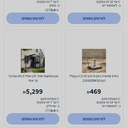
עד 10 ימי עסקים
עד 7 ימי עסקים
ב- לאסטפרייס
ב- פסים
(37)
5.0
לפרטים נוספים
לפרטים נוספים
בסיס שמשיה בטון מרובע 50 ק"ג Playa
גגון Sophia אפור לבן אופל 1X1.6 עם קיר
דגם 23936DBK50
צד אחד
5,299
469
₪
₪
משלוח חינם
משלוח חינם
עד 14 ימי עסקים
עד 7 ימי עסקים
ב- לאסטפרייס
ב- שרוליק
(77)
0.0
לפרטים נוספים
לפרטים נוספים