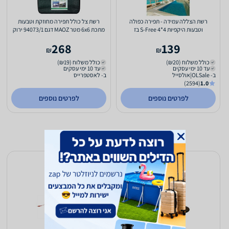
רשת הצללה עמידה - תפירה כפולה
רשת צל כולל תפירה מחוזקת וטבעות
וטבעות היקפיות S-Free 4*4 בז
מתכת 6x6 מטר MAOZ דגם 94073/1 ירוק
268
139
₪
₪
כולל משלוח (₪20)
כולל משלוח (₪19)
עד 10 ימי עסקים
עד 10 ימי עסקים
ב- OLSale|אולסייל
ב- לאסטפרייס
(2594)
1.0
לפרטים נוספים
לפרטים נוספים