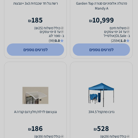
פרגולה אלומיניום סגורה Garden Top
רשת צל חד שכבתית 3x3 +טבעות
Mandy A
185
10,999
₪
₪
משלוח חינם
כולל משלוח (₪25)
עד 14 ימי עסקים
עד 8 ימי עסקים
ב- OLSale|אולסייל
ב- סופר לנג
(99)
0.0
(2594)
1.0
לפרטים נוספים
לפרטים נוספים
גזיבו מתקפל 3X4.5
גגון גשם לדלת/חלון דגם קנדה A
186
528
₪
₪
כולל משלוח (₪29)
כולל משלוח (₪39)