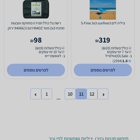
ציליה לים S-Free 3x3 sunfree3
רשת צל כולל תפירה מחוזקת וטבעות
מתכת 2x3 מטר MAOZ דגם 94066/2 ירוק
98
319
₪
₪
כולל משלוח (₪20)
כולל משלוח (₪19)
עד 7 ימי עסקים
עד 10 ימי עסקים
ב- OLSale|אולסייל
ב- לאסטפרייס
(2594)
1.0
לפרטים נוספים
לפרטים נוספים
1
10
11
12
...
חיפוש חנויות גזיבו, ציליות ושמשיות לפי עיר