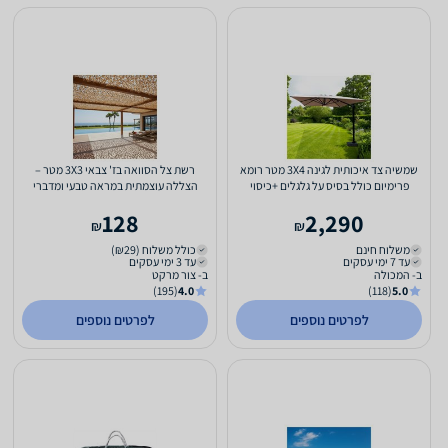
שמשיה צד איכותית לגינה 3X4 מטר רומא
רשת צל הסוואה בז' צבאי 3X3 מטר –
פרימיום כולל בסיס על גלגלים +כיסוי
הצללה עוצמתית במראה טבעי ומדברי
128
2,290
₪
₪
משלוח חינם
כולל משלוח (₪29)
עד 7 ימי עסקים
עד 3 ימי עסקים
ב- המכולה
ב- צור מרקט
(195)
4.0
(118)
5.0
לפרטים נוספים
לפרטים נוספים