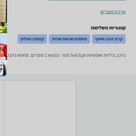
ארכיון מוצרים
קטגוריות משלימות
קרמי הגנה ושיזוף
מחסנים וארונות שירות
קמפינג וטיולים
גזיבו, ציליות ושמשיות ‏Gpt ‏5x6 ‏מטר -נמצאו 1 מוצרים. מחפש גזיבו, ציליות ושמשיות? רק בזאפ תמצאו חוות דעת, השוואת מחירים ביותר מאלף חנויות בתחום פנאי וספורט וכל המידע הנחוץ עבור קבלת החלטה חכמה!