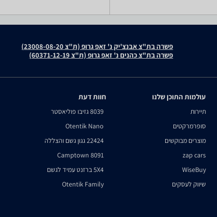
פשרה בת"צ אבנצ'יק נ' זאפ גרופ (ת"צ 23008-08-20)
פשרה בת"צ כהנים נ' זאפ גרופ (ת"צ 60371-12-19)
עולמות התוכן שלנו
חוות דעת
תיירות
8039 גזיבו פוליאסטר
סופרמרקטים
Otentik Nano
מוצרים מבוקשים
22424 גגון גשם והצללה
Camptown 8091
zap cars
WiseBuy
5X4 ברזנט עמיד לגשם
שיווק לעסקים
Otentik Family