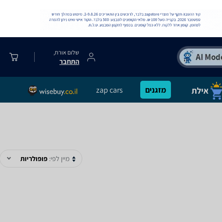
שלום אורח,
התחבר
מזגנים
zap cars
מיין לפי:
פופולריות