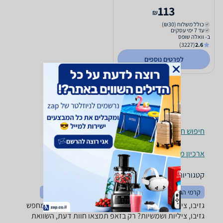
113
₪
כולל משלוח (₪30)
עד 7 ימי עסקים
ב- וואלה שופס
(3227)
2.6
לפרטים נוספים
חיפוש חנויות גזיבו, ציליות ושמשיות לפי עיר
ארכיון מוצרים
קטגוריות משלימות
קרמי הגנה ושיזוף
מחסנים וארונות שירות
קמפינג וטיולים
גזיבו, ציליות ושמשיות ‏Gpt ‏4x3 ‏מטר -נמצאו 3 מוצרים. מחפש
גזיבו, ציליות ושמשיות? רק בזאפ תמצאו חוות דעת, השוואת