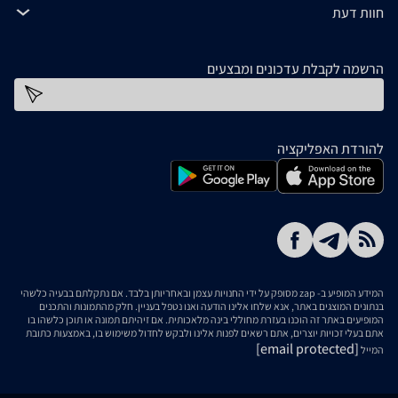
חוות דעת
הרשמה לקבלת עדכונים ומבצעים
כתובת דוא''ל
להורדת האפליקציה
המידע המופיע ב- zap מסופק על ידי החנויות עצמן ובאחריותן בלבד. אם נתקלתם בבעיה כלשהי
בנתונים המוצגים באתר, אנא שלחו אלינו הודעה ואנו נטפל בעניין. חלק מהתמונות והתכנים
המופיעים באתר זה הוכנו בעזרת מחוללי בינה מלאכותית. אם זיהיתם תמונה או תוכן כלשהו בו
אתם בעלי זכויות יוצרים, אתם רשאים לפנות אלינו ולבקש לחדול משימוש בו, באמצעות כתובת
[email protected]
המייל