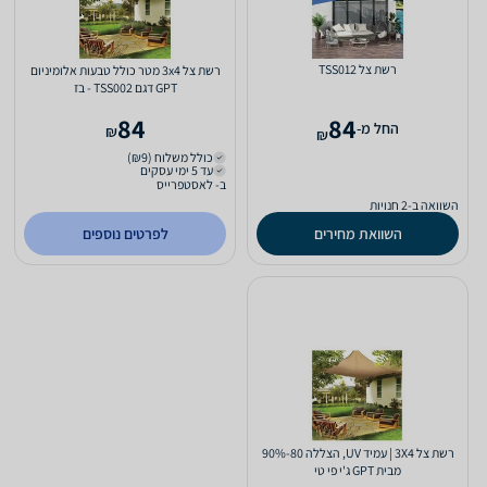
‏רשת צל TSS012
רשת צל 3x4 מטר כולל טבעות אלומיניום
GPT דגם TSS002 - בז
84
84
‫החל מ-
₪
₪
כולל משלוח (₪9)
עד 5 ימי עסקים
ב- לאסטפרייס
השוואה ב-2 חנויות
השוואת מחירים
לפרטים נוספים
רשת צל 3X4 | עמיד UV, הצללה 90%-80
מבית GPT ג'י פי טי