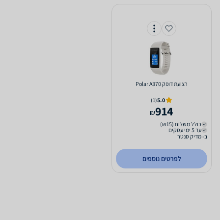
‏רצועת דופק Polar A370
(1)
5.0
914
₪
כולל משלוח (₪15)
עד 5 ימי עסקים
ב- מדיק סנטר
לפרטים נוספים