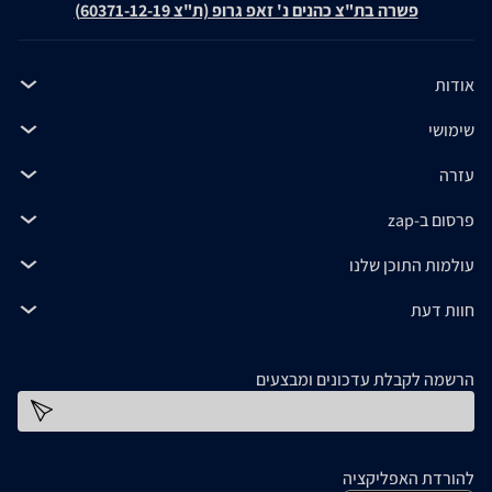
פשרה בת"צ כהנים נ' זאפ גרופ (ת"צ 60371-12-19)
אודות
שימושי
עזרה
פרסום ב-zap
עולמות התוכן שלנו
חוות דעת
הרשמה לקבלת עדכונים ומבצעים
כתובת דוא''ל
להורדת האפליקציה