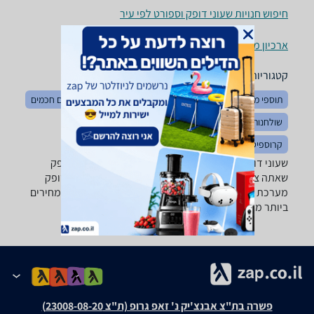
חיפוש חנויות שעוני דופק וספורט לפי עיר
ארכיון מוצרים
קטגוריות משלימות
תוספי מזון לספורטאים
לחץ דם ודופק
ויטמינים
שעונים חכמים
שולחנות משחק
שעוני יד
כדורסל ואביזרים
אופניים
קרוספיט
כדורגל
שעוני דופק וספורט - ‏27 ‏מ"מ רוצה למצוא את שעון הדופק
שאתה צריך? רק בזאפ תמצא מאות ביקורות על שעוני דופק
מערכת סינון מתקדמת לפי יצרן , תכונות ועוד, השוואת מחירים
ביותר מאלף חנויות פנאי וספורט ותקבל החלטה חכמה!
פשרה בת"צ אבנצ'יק נ' זאפ גרופ (ת"צ 23008-08-20)