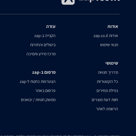
אודות
עזרה
אודות zap.co.il
הקנייה ב-zap
תנאי שימוש
ביטולים והחזרות
מרכז מידע ותמיכה
שימושי
פרסום ב-zap
מדריך חנויות
כל הקטגוריות
הצטרפות כחנות ל-zap
נפילת מחירים
פרסום באתר
חוות דעת מוצרים
ממשק חנויות / יבואנים
הרשמה לאתר