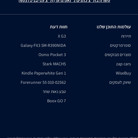
פשרה בת"צ כהנים נ' זאפ גרופ (ת"צ 60371-12-19)
עולמות התוכן שלנו
חוות דעת
תיירות
X G3
סופרמרקטים
Galaxy Fit3 SM-R390NIDA
מוצרים מבוקשים
Osmo Pocket 3
Stark MACH5
zap cars
Kindle Paperwhite Gen 1
WiseBuy
שיווק לעסקים
Forerunner 55 010-02562
טבע נאות שחר
Boox GO 7