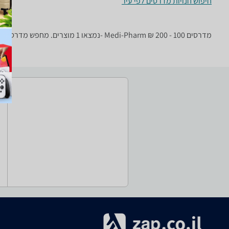
חיפוש חנויות מדרסים לפי עיר
מדרסים ‏100 - 200 ‏₪ ‏Medi-Pharm -נמצאו 1 מוצרים. מחפש מדרס? רק בזאפ תמצאו חוות דעת, השוואת מחירים ביותר מאלף חנויות בתחום פנאי וספורט וכל המידע הנחוץ עבור קבלת החלטה חכמה!