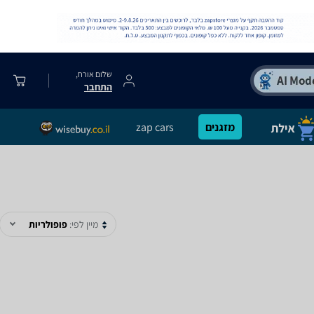
שלום אורח,
התחבר
מזגנים
zap cars
מיין לפי:
פופולריות