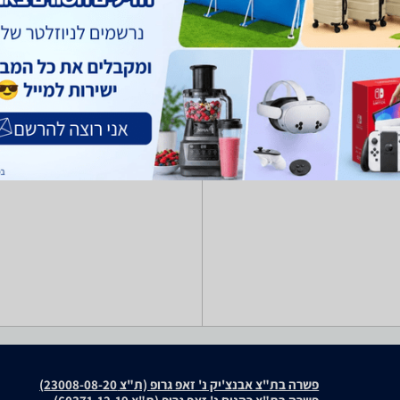
פשרה בת"צ אבנצ'יק נ' זאפ גרופ (ת"צ 23008-08-20)