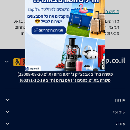
חיפוש חנויות מדרסים לפי עיר
מדרסים ‏50 - 100 ‏₪ -נמצאו 0 מוצרים. מחפש מדרס? רק בזאפ
תמצאו חוות דעת, השוואת מחירים ביותר מאלף חנויות בתחום
פנאי וספורט וכל המידע הנחוץ עבור קבלת החלטה חכמה!
פשרה בת"צ אבנצ'יק נ' זאפ גרופ (ת"צ 23008-08-20)
פשרה בת"צ כהנים נ' זאפ גרופ (ת"צ 60371-12-19)
אודות
שימושי
עזרה