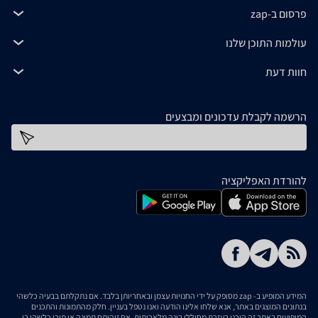
פרסום ב-zap
עולמות התוכן שלנו
חוות דעת
הרשמה לקבלת עדכונים ומבצעים
כתובת דוא''ל
להורדת האפליקציה
המידע המופיע ב- zap מסופק על ידי החנויות עצמן ובאחריותן בלבד. אם נתקלתם בבעיה כלשהי
בנתונים המוצגים באתר, אנא שלחו אלינו הודעה ואנו נטפל בעניין. חלק מהתמונות והתכנים
המופיעים באתר זה הוכנו בעזרת מחוללי בינה מלאכותית. אם זיהיתם תמונה או תוכן כלשהו בו