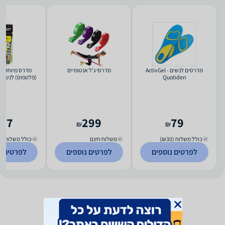
מדרסים לנשים - ActivGel
מדרסי ג'ל אנטומיים
מדרס מיוחד ל
Quotiden
(פלטפוס) לנשים מידו
87
299
79
₪
₪
כולל משלוח (₪30)
משלוח חינם
כולל משלוח (₪13)
לפרטים נוספים
לפרטים נוספים
לפרטים נ