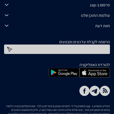
פרסום ב-zap
עולמות התוכן שלנו
חוות דעת
הרשמה לקבלת עדכונים ומבצעים
כתובת דוא''ל
להורדת האפליקציה
המידע המופיע ב- zap מסופק על ידי החנויות עצמן ובאחריותן בלבד. אם נתקלתם בבעיה כלשהי
בנתונים המוצגים באתר, אנא שלחו אלינו הודעה ואנו נטפל בעניין. חלק מהתמונות והתכנים
המופיעים באתר זה הוכנו בעזרת מחוללי בינה מלאכותית. אם זיהיתם תמונה או תוכן כלשהו בו