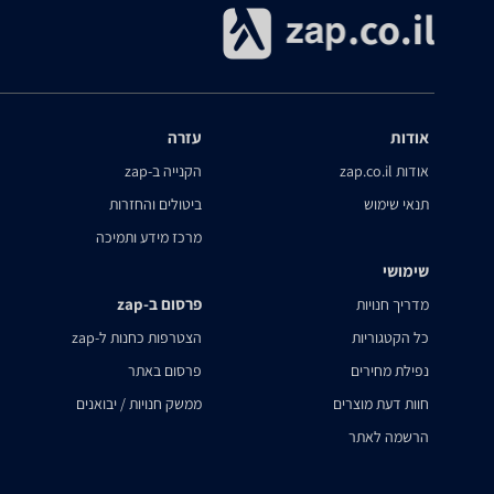
אודות
עזרה
אודות zap.co.il
הקנייה ב-zap
תנאי שימוש
ביטולים והחזרות
מרכז מידע ותמיכה
שימושי
פרסום ב-zap
מדריך חנויות
כל הקטגוריות
הצטרפות כחנות ל-zap
נפילת מחירים
פרסום באתר
חוות דעת מוצרים
ממשק חנויות / יבואנים
הרשמה לאתר