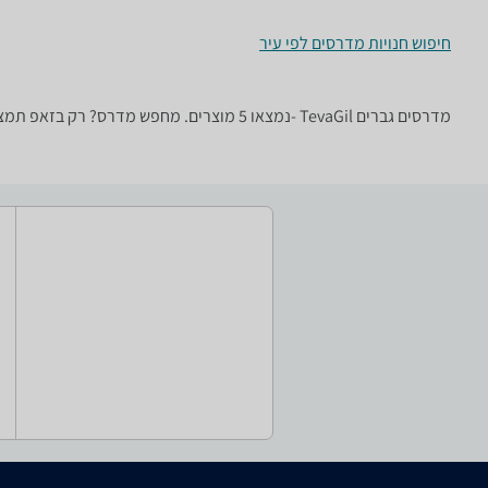
חיפוש חנויות מדרסים לפי עיר
מדרסים ‏גברים ‏TevaGil -נמצאו 5 מוצרים. מחפש מדרס? רק בזאפ תמצאו חוות דעת, השוואת מחירים ביותר מאלף חנויות בתחום פנאי וספורט וכל המידע הנחוץ עבור קבלת החלטה חכמה!