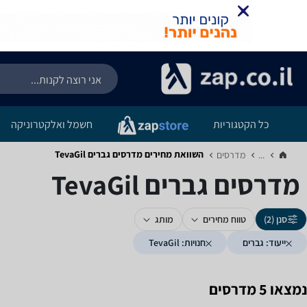
כל הקטגוריות
חשמל ואלקטרוניקה
השוואת מחירים מדרסים ‏גברים ‏TevaGil
...
מדרסים‏
מדרסים ‏גברים ‏TevaGil
סנן (2)
טווח מחירים
מותג
ייעוד: גברים
חנויות: TevaGil
נמצאו 5 מדרסים