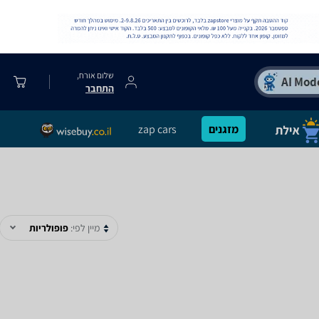
שלום אורח,
התחבר
מזגנים
zap cars
מיין לפי:
פופולריות