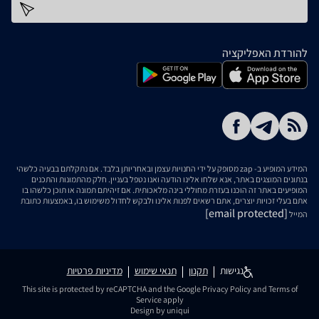
כתובת דוא''ל
להורדת האפליקציה
המידע המופיע ב- zap מסופק על ידי החנויות עצמן ובאחריותן בלבד. אם נתקלתם בבעיה כלשהי
בנתונים המוצגים באתר, אנא שלחו אלינו הודעה ואנו נטפל בעניין. חלק מהתמונות והתכנים
המופיעים באתר זה הוכנו בעזרת מחוללי בינה מלאכותית. אם זיהיתם תמונה או תוכן כלשהו בו
אתם בעלי זכויות יוצרים, אתם רשאים לפנות אלינו ולבקש לחדול משימוש בו, באמצעות כתובת
[email protected]
המייל
נגישות
תקנון
תנאי שימוש
מדיניות פרטיות
This site is protected by reCAPTCHA and the Google
Privacy Policy
and
Terms of
Service
apply
Design by uniqui