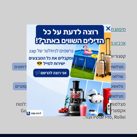
חיפוש חנויות מצלמות אקסטרים לפי עיר
ארכיון מוצרים
קטגוריות משלימות
מצלמות
הדפסת תמונות דיגיטליות
רחפנים
אביזרים לרחפנים
סוללות למצלמות
מצלמות אבטחה
תיקים למצלמות
פלאשים למצלמות
ציוד לקרוואנים
אביזרים למצלמות אקסטרים
מצלמות לרכב
מצלמות אקסטרים - ‏8K@30fps ‏MP4 מבחר ענק של מצלמות
אקסטרים וספורט של טובי המותגים בתחום: GoPro, Sony,
Polar Pro, Rollei ועוד.