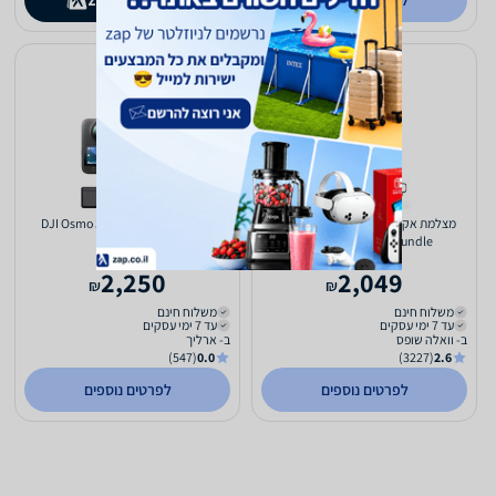
לפרטים נוספים
קנו ב-
zap
store
מצלמת אקסטרים Insta360 Go Ultra
מצלמה DJI Osmo 360 Adventure
Combo
Premium Cycling Bundle
2,250
2,049
₪
₪
משלוח חינם
משלוח חינם
עד 7 ימי עסקים
עד 7 ימי עסקים
ב- וואלה שופס
ב- ארליך
(547)
0.0
(3227)
2.6
לפרטים נוספים
לפרטים נוספים