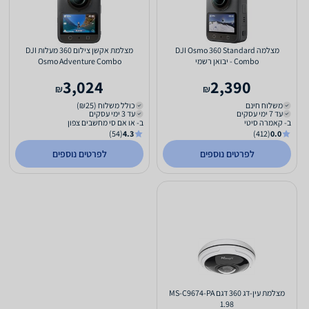
מצלמה DJI Osmo 360 Standard
מצלמת אקשן צילום 360 מעלות DJI
Combo - יבואן רשמי
Osmo Adventure Combo
3,024
2,390
₪
₪
משלוח חינם
כולל משלוח (₪25)
עד 7 ימי עסקים
עד 3 ימי עסקים
ב- קאמרה סיטי
ב- או אם סי מחשבים צפון
(54)
4.3
(412)
0.0
לפרטים נוספים
לפרטים נוספים
מצלמת עין-דג 360 דגם MS-C9674-PA
1.98