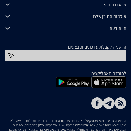
פרסום ב-zap
עולמות התוכן שלנו
חוות דעת
הרשמה לקבלת עדכונים ומבצעים
כתובת דוא''ל
להורדת האפליקציה
המידע המופיע ב- zap מסופק על ידי החנויות עצמן ובאחריותן בלבד. אם נתקלתם בבעיה כלשהי
בנתונים המוצגים באתר, אנא שלחו אלינו הודעה ואנו נטפל בעניין. חלק מהתמונות והתכנים
המופיעים באתר זה הוכנו בעזרת מחוללי בינה מלאכותית. אם זיהיתם תמונה או תוכן כלשהו בו