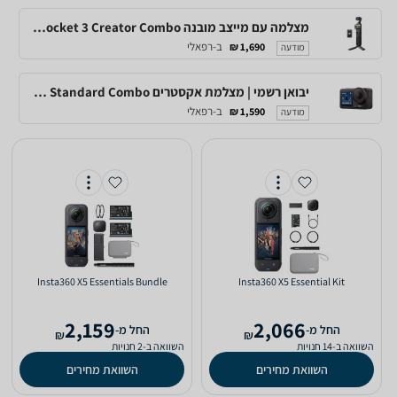
מצלמה עם מייצב מובנה DJI Osmo Pocket 3 Creator Combo
ב-רפאלי
1,690 ₪
מודעה
יבואן רשמי | מצלמת אקסטרים DJI Osmo Action 5 Pro Standard Combo
ב-רפאלי
1,590 ₪
מודעה
Insta360 X5 Essentials Bundle
Insta360 X5 Essential Kit
2,159
2,066
‫החל מ-
‫החל מ-
₪
₪
השוואה ב-14 חנויות
השוואה ב-2 חנויות
השוואת מחירים
השוואת מחירים