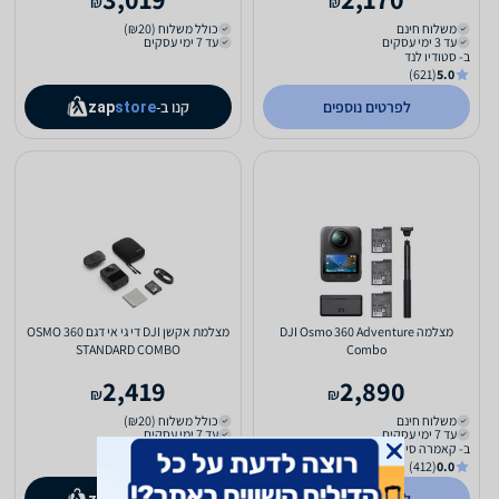
₪
₪
משלוח חינם
כולל משלוח (₪20)
עד 3 ימי עסקים
עד 7 ימי עסקים
ב- סטודיו לנד
(621)
5.0
לפרטים נוספים
קנו ב-
zap
store
מצלמה DJI Osmo 360 Adventure
מצלמת אקשן DJI די גי אי דגם OSMO 360
STANDARD COMBO
Combo
2,419
2,890
₪
₪
משלוח חינם
כולל משלוח (₪20)
עד 7 ימי עסקים
עד 7 ימי עסקים
ב- קאמרה סיטי
(412)
0.0