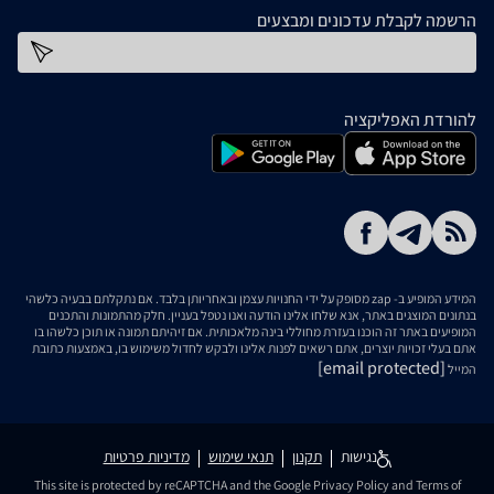
הרשמה לקבלת עדכונים ומבצעים
כתובת דוא''ל
להורדת האפליקציה
המידע המופיע ב- zap מסופק על ידי החנויות עצמן ובאחריותן בלבד. אם נתקלתם בבעיה כלשהי
בנתונים המוצגים באתר, אנא שלחו אלינו הודעה ואנו נטפל בעניין. חלק מהתמונות והתכנים
המופיעים באתר זה הוכנו בעזרת מחוללי בינה מלאכותית. אם זיהיתם תמונה או תוכן כלשהו בו
אתם בעלי זכויות יוצרים, אתם רשאים לפנות אלינו ולבקש לחדול משימוש בו, באמצעות כתובת
[email protected]
המייל
נגישות
תקנון
תנאי שימוש
מדיניות פרטיות
This site is protected by reCAPTCHA and the Google
Privacy Policy
and
Terms of