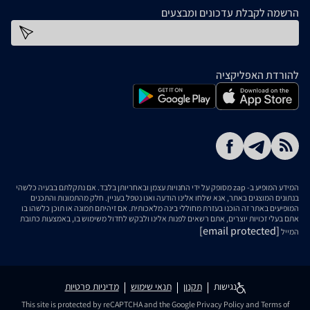
הרשמה לקבלת עדכונים ומבצעים
כתובת דוא''ל
להורדת האפליקציה
המידע המופיע ב- zap מסופק על ידי החנויות עצמן ובאחריותן בלבד. אם נתקלתם בבעיה כלשהי
בנתונים המוצגים באתר, אנא שלחו אלינו הודעה ואנו נטפל בעניין. חלק מהתמונות והתכנים
המופיעים באתר זה הוכנו בעזרת מחוללי בינה מלאכותית. אם זיהיתם תמונה או תוכן כלשהו בו
אתם בעלי זכויות יוצרים, אתם רשאים לפנות אלינו ולבקש לחדול משימוש בו, באמצעות כתובת
[email protected]
המייל
נגישות
תקנון
תנאי שימוש
מדיניות פרטיות
This site is protected by reCAPTCHA and the Google
Privacy Policy
and
Terms of