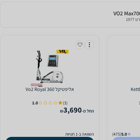
1977
אליפטיקל Vo2 Royal 360
1.0
(3)
3,690
‫החל מ-
₪
5.0
(475)
השוואה ב-1 חנויות