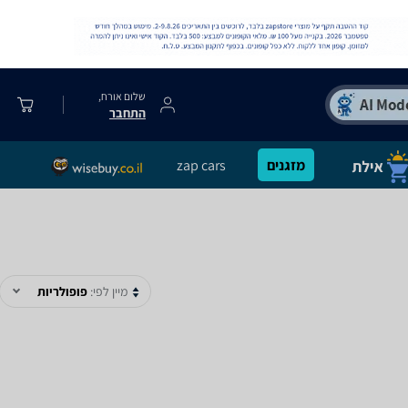
שלום אורח,
התחבר
מזגנים
zap cars
מיין לפי:
פופולריות