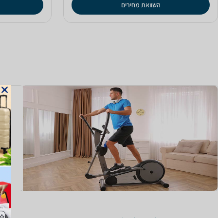
השוואת מחירים
המד
גודל
מאחר
ממקו
קרא 