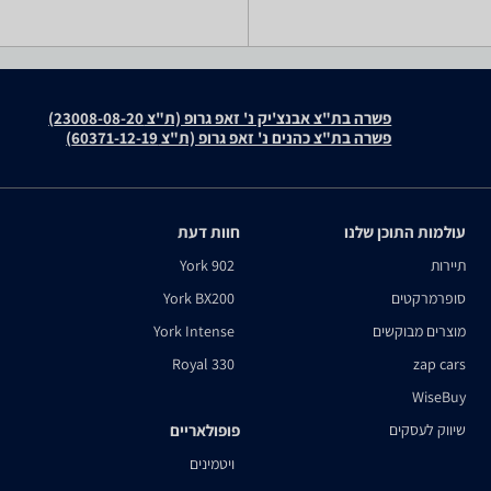
פשרה בת"צ אבנצ'יק נ' זאפ גרופ (ת"צ 23008-08-20)
פשרה בת"צ כהנים נ' זאפ גרופ (ת"צ 60371-12-19)
עולמות התוכן שלנו
חוות דעת
תיירות
York 902
סופרמרקטים
York BX200
מוצרים מבוקשים
York Intense
Royal 330
zap cars
WiseBuy
שיווק לעסקים
פופולאריים
ויטמינים