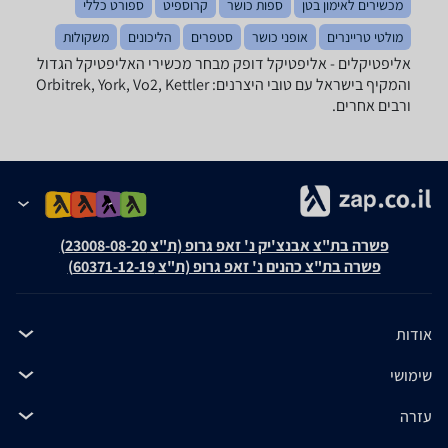
מכשירים לאימון בטן
ספות כושר
קרוספיט
ספורט כללי
מולטי טריינרים
אופני כושר
סטפרים
הליכונים
משקולות
אליפטיקלים - ‏אליפטיקל ‏דופק מבחר מכשירי האליפטיקל הגדול
והמקיף בישראל עם טובי היצרנים: Orbitrek, York, Vo2, Kettler
ורבים אחרים.
פשרה בת"צ אבנצ'יק נ' זאפ גרופ (ת"צ 23008-08-20)
פשרה בת"צ כהנים נ' זאפ גרופ (ת"צ 60371-12-19)
אודות
שימושי
עזרה