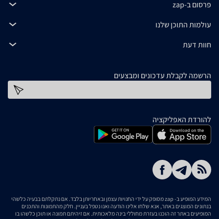
פרסום ב-zap
עולמות התוכן שלנו
חוות דעת
הרשמה לקבלת עדכונים ומבצעים
כתובת דוא''ל
להורדת האפליקציה
המידע המופיע ב- zap מסופק על ידי החנויות עצמן ובאחריותן בלבד. אם נתקלתם בבעיה כלשהי
בנתונים המוצגים באתר, אנא שלחו אלינו הודעה ואנו נטפל בעניין. חלק מהתמונות והתכנים
המופיעים באתר זה הוכנו בעזרת מחוללי בינה מלאכותית. אם זיהיתם תמונה או תוכן כלשהו בו