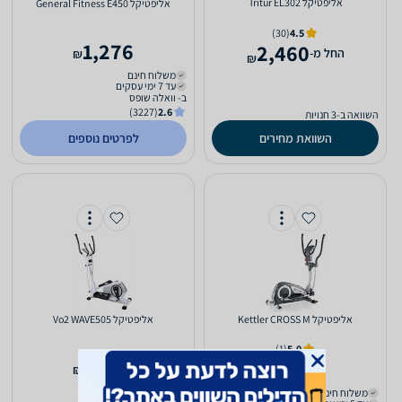
אליפטיקל Tritur EL302
אליפטיקל General Fitness E450
(30)
4.5
1,276
2,460
‫החל מ-
₪
₪
משלוח חינם
עד 7 ימי עסקים
ב- וואלה שופס
(3227)
2.6
השוואה ב-3 חנויות
השוואת מחירים
לפרטים נוספים
אליפטיקל Kettler CROSS M
אליפטיקל Vo2 WAVE505
(1)
5.0
1,730
1,699
₪
₪
כולל משלוח (₪30)
משלוח חינם
עד 3 ימי עסקים