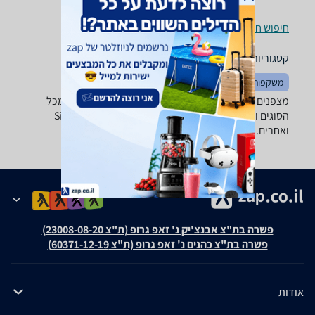
חיפוש חנויות מצפנים ומערכות ניווט לפי עיר
קטגוריות משלימות
משקפות
פנסים
אוהלים
מצפנים ומערכות ניווט - ‏לשעון מבחר גדול של מצפנים מכל
הסוגים והמינים של טובי היצרנים: Silva, Suunto, Konus
ואחרים.
פשרה בת"צ אבנצ'יק נ' זאפ גרופ (ת"צ 23008-08-20)
פשרה בת"צ כהנים נ' זאפ גרופ (ת"צ 60371-12-19)
אודות