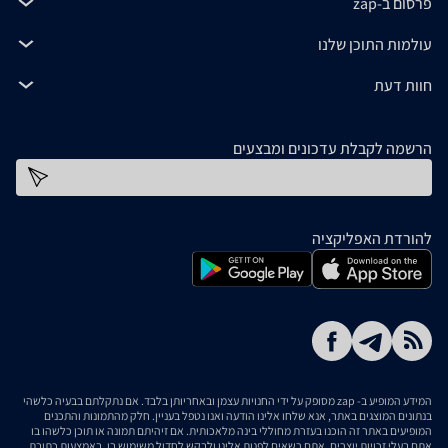
פרסום ב-zap
עולמות התוכן שלנו
חוות דעת
הרשמה לקבלת עדכונים ומבצעים
כתובת דוא''ל
להורדת האפליקציה
המידע המופיע ב- zap מסופק על ידי החנויות עצמן ובאחריותן בלבד. אם נתקלתם בבעיה כלשהי
בנתונים המוצגים באתר, אנא שלחו אלינו הודעה ואנו נטפל בעניין. חלק מהתמונות והתכנים
המופיעים באתר זה הוכנו בעזרת מחוללי בינה מלאכותית. אם זיהיתם תמונה או תוכן כלשהו בו
אתם בעלי זכויות יוצרים, אתם רשאים לפנות אלינו ולבקש לחדול משימוש בו, באמצעות כתובת