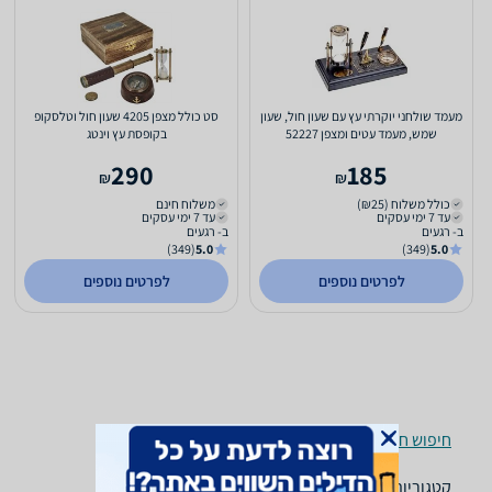
מעמד שולחני יוקרתי עץ עם שעון חול, שעון
סט כולל מצפן 4205 שעון חול וטלסקופ
שמש, מעמד עטים ומצפן 52227
בקופסת עץ וינטג
290
185
₪
₪
כולל משלוח (₪25)
משלוח חינם
עד 7 ימי עסקים
עד 7 ימי עסקים
ב- רגעים
ב- רגעים
(349)
5.0
(349)
5.0
לפרטים נוספים
לפרטים נוספים
חיפוש חנויות מצפנים ומערכות ניווט לפי עיר
קטגוריות משלימות