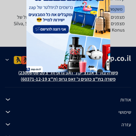
משקפות
פנסים
אוהלים
מצפנים ומערכות ניווט - ‏לשעון ‏RegaimShop מבחר גדול של
מצפנים מכל הסוגים והמינים של טובי היצרנים: Silva, Suunto,
Konus ואחרים.
פשרה בת"צ אבנצ'יק נ' זאפ גרופ (ת"צ 23008-08-20)
פשרה בת"צ כהנים נ' זאפ גרופ (ת"צ 60371-12-19)
אודות
שימושי
עזרה