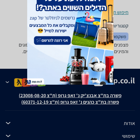
חיפוש חנויות מצפנים ומערכות ניווט לפי עיר
קטגוריות משלימות
משקפות
פנסים
אוהלים
מצפנים ומערכות ניווט - מבחר גדול של מצפנים מכל הסוגים
והמינים של טובי היצרנים: Silva, Suunto, Konus ואחרים.
פשרה בת"צ אבנצ'יק נ' זאפ גרופ (ת"צ 23008-08-20)
פשרה בת"צ כהנים נ' זאפ גרופ (ת"צ 60371-12-19)
אודות
שימושי