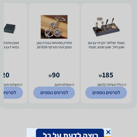
מעמד שולחני יוקרתי עץ עם
מחזיק מפתחות בצורת עוגן
שעון חול, שעון שמש, מעמד
מצפן והגה מוכסף 187658
במארז עץ גדול דג
עטים ומצפן 52227
120
90
185
₪
₪
כולל משלוח (₪25)
משלוח חינם
משלוח חינם
לפרטים נוספים
לפרטים נוספים
לפרטים נ