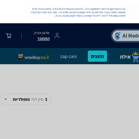
שלום אורח,
התחבר
מזגנים
zap cars
מיין לפי:
פופולריות