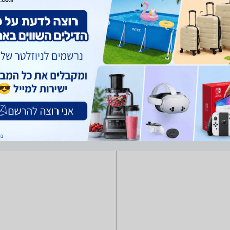
ניווט
כילות
בגדי ספורט
צידניות
פנסים
טלסקופים
אוהלים