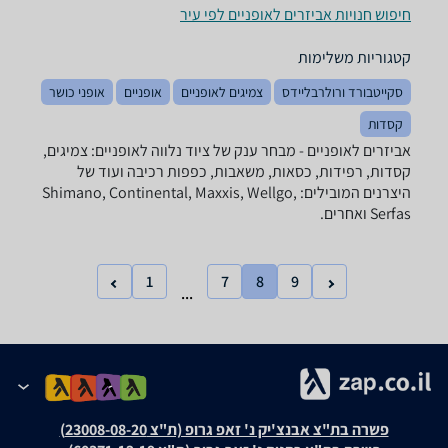
חיפוש חנויות אביזרים לאופניים לפי עיר
קטגוריות משלימות
סקייטבורד ורולרבליידס
צמיגים לאופניים
אופניים
אופני כושר
קסדות
אביזרים לאופניים - מבחר ענק של ציוד נלווה לאופניים: צמיגים,
קסדות, רפידות, כסאות, משאבות, כפפות רכיבה ועוד של
היצרנים המובילים: Shimano, Continental, Maxxis, Wellgo,
Serfas ואחרים.
1
7
8
9
...
פשרה בת"צ אבנצ'יק נ' זאפ גרופ (ת"צ 23008-08-20)