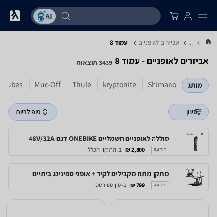
...
אביזרים לאופניים
עמוד 8
אביזרים לאופניים - עמוד 8
3439 תוצאות
oTubes
Muc-Off
Thule
kryptonite
Shimano
מותג
סינון
פופולריות
סוללה לאופניים חשמליים ONEBIKE דגם 48V/32A
ב-התיקון הכללי
2,800 ₪
מודעה
מתקן מתח מקבילים לקיר + אופני ספינינג ביתיים
ב-טון ספורטס
799 ₪
מודעה