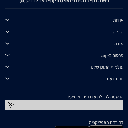
פשרה בת"צ כהנים נ' זאפ גרופ (ת"צ 60371-12-19)
אודות
שימושי
עזרה
פרסום ב-zap
עולמות התוכן שלנו
חוות דעת
הרשמה לקבלת עדכונים ומבצעים
כתובת דוא''ל
להורדת האפליקציה