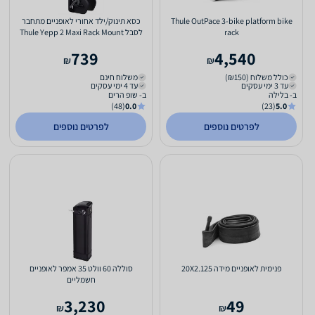
Thule OutPace 3-bike platform bike
כסא תינוק/ילד אחורי לאופניים מתחבר
rack
לסבל Thule Yepp 2 Maxi Rack Mount
חול רך
739
4,540
₪
₪
כולל משלוח (₪150)
משלוח חינם
עד 3 ימי עסקים
עד 4 ימי עסקים
ב- בלילה
ב- שופ הרים
(48)
0.0
(23)
5.0
לפרטים נוספים
לפרטים נוספים
פנימית לאופניים מידה 20X2.125
סוללה 60 וולט 35 אמפר לאופניים
חשמליים
3,230
49
₪
₪