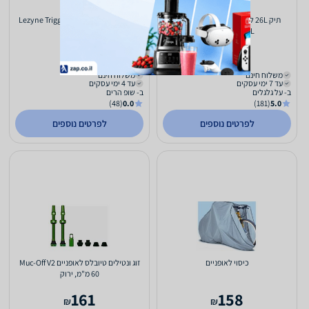
תיק 26L למטיילים ואופניים THULE
בלון CO2 עם מזרק אויר Lezyne Trigger
ADVANTURE 26L
Drive שחור
108
641
₪
₪
משלוח חינם
משלוח חינם
עד 7 ימי עסקים
עד 4 ימי עסקים
ב- על גלגלים
ב- שופ הרים
(48)
0.0
(181)
5.0
לפרטים נוספים
לפרטים נוספים
כיסוי לאופניים
זוג ונטילים טיובלס לאופניים Muc-Off V2
60 מ"מ, ירוק
161
158
₪
₪