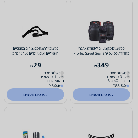
סט מגנים מקצועיים לספורט אתגרי
פס גומי להגנה מפנצ'רים באופניים
מהדורת ספיטפייר Pro-Tec Street Gear 3
חשמליים ואופני ילדים 20" 45 מ"מ
pack SpitFire מידה:M
29
349
₪
₪
משלוח חינם
משלוח חינם
עד 3 ימי עסקים
עד 4 ימי עסקים
ב- BikesOnline
ב- שופ הרים
(48)
0.0
(355)
5.0
לפרטים נוספים
לפרטים נוספים