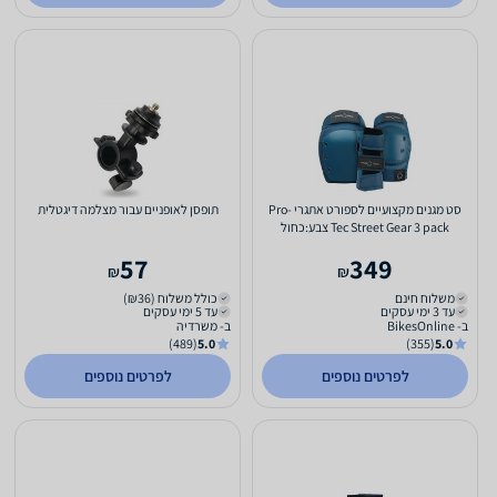
סט מגנים מקצועיים לספורט אתגרי Pro-
תופסן לאופניים עבור מצלמה דיגטלית
Tec Street Gear 3 pack צבע:כחול
,מידה:S
57
349
₪
₪
משלוח חינם
כולל משלוח (₪36)
עד 3 ימי עסקים
עד 5 ימי עסקים
ב- BikesOnline
ב- משרדיה
(489)
5.0
(355)
5.0
לפרטים נוספים
לפרטים נוספים