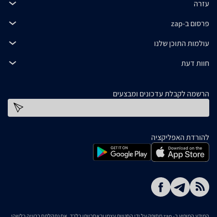
עזרה
פרסום ב-zap
עולמות התוכן שלנו
חוות דעת
הרשמה לקבלת עדכונים ומבצעים
כתובת דוא''ל
להורדת האפליקציה
המידע המופיע ב- zap מסופק על ידי החנויות עצמן ובאחריותן בלבד. אם נתקלתם בבעיה כלשהי