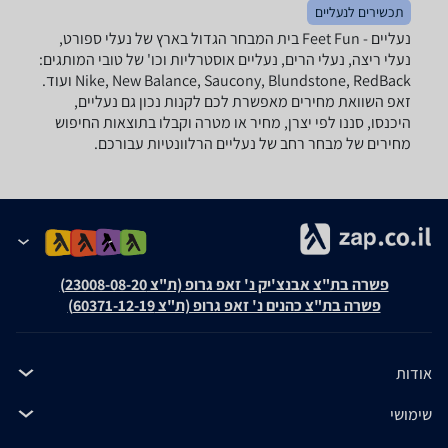
תכשירים לנעליים
נעליים - ‏Feet Fun ‏בית המבחר הגדול בארץ של נעלי ספורט,
נעלי ריצה, נעלי הרים, נעליים אוסטרליות וכו' של טובי המותגים:
Nike, New Balance, Saucony, Blundstone, RedBack ועוד.
זאפ השוואת מחירים מאפשרת לכם לקנות נכון גם נעליים,
היכנסו, סננו לפי יצרן, מחיר או מטרה וקבלו בתוצאות החיפוש
מחירים של מבחר רחב של נעליים הרלוונטיות עבורכם.
פשרה בת"צ אבנצ'יק נ' זאפ גרופ (ת"צ 23008-08-20)
פשרה בת"צ כהנים נ' זאפ גרופ (ת"צ 60371-12-19)
אודות
שימושי