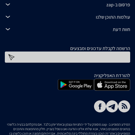
פרסום ב-zap
עולמות התוכן שלנו
חוות דעת
הרשמה לקבלת עדכונים ומבצעים
כתובת דוא''ל
להורדת האפליקציה
המידע המופיע ב- zap מסופק על ידי החנויות עצמן ובאחריותן בלבד. אם נתקלתם בבעיה כלשהי
בנתונים המוצגים באתר, אנא שלחו אלינו הודעה ואנו נטפל בעניין. חלק מהתמונות והתכנים
המופיעים באתר זה הוכנו בעזרת מחוללי בינה מלאכותית. אם זיהיתם תמונה או תוכן כלשהו בו