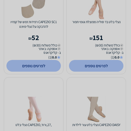
נעלי בלט בד סוליה מפוצלת וגומי תפור
CAPEZIO SC1 רפידות זמש של קפזיו
להדבקה על נעלי פוינט
52
151
₪
₪
כולל משלוח (₪30)
כולל משלוח (₪30)
אספקה: באתר
אספקה: באתר
ב- קליקדאנס
ב- קליקדאנס
(1)
0.0
(1)
0.0
לפרטים נוספים
לפרטים נוספים
CAPEZIO DAISY נעלי בלט עור לילדות
,27,ורוד,CAPEZIO נעלי בלט