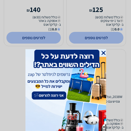
140
125
₪
₪
כולל משלוח (₪30)
כולל משלוח (₪30)
עד 1 ימי עסקים
אספקה: באתר
ב- קליקדאנס
ב- קליקדאנס
(1)
0.0
(1)
0.0
לפרטים נוספים
לפרטים נוספים
2038W, נעלי בלט של Capezio, מעור רך
וגמיש עם סוליה מפוצלת המשלבת בד
בקשת כף הרגל, לגמישות...
206
₪
כולל משלוח (₪30)
אספקה: באתר
ב- קליקדאנס