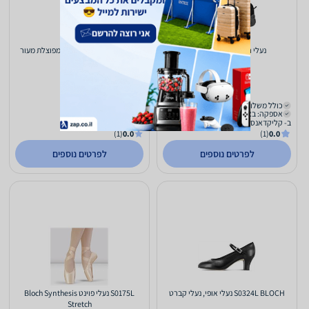
‏נעלי ריקוד Bloch S0538L
ES0252L נעלי בלט סוליה מפוצלת מעור
180
480
₪
₪
כולל משלוח (₪30)
כולל משלוח (₪30)
אספקה: באתר
אספקה: באתר
ב- קליקדאנס
ב- קליקדאנס
(1)
0.0
(1)
0.0
לפרטים נוספים
לפרטים נוספים
S0324L BLOCH נעלי אופי, נעלי קברט
S0175L נעלי פוינט Bloch Synthesis
Stretch