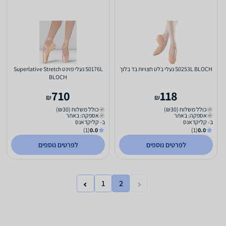
S0253L BLOCH נעלי בלט חצויות בד בלוך
S0176L נעלי פוינט Superlative Stretch
BLOCH
710
118
₪
₪
כולל משלוח (₪30)
כולל משלוח (₪30)
אספקה: באתר
אספקה: באתר
ב- קליקדאנס
ב- קליקדאנס
(1)
0.0
(1)
0.0
לפרטים נוספים
לפרטים נוספים
1
2