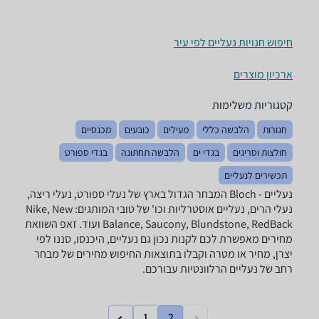
חיפוש חנויות נעליים לפי עיר
ארכיון מוצרים
קטגוריות משלימות
חגורות
הלבשה כללי
מעילים
כובעים
מכנסיים
חולצות וסריגים
בגדי ים
הלבשה תחתונה
בגדי ספורט
תכשירים לנעליים
נעליים - ‏Bloch המבחר הגדול בארץ של נעלי ספורט, נעלי ריצה,
נעלי הרים, נעליים אוסטרליות וכו' של טובי המותגים: Nike, New
Balance, Saucony, Blundstone, RedBack ועוד. זאפ השוואת
מחירים מאפשרת לכם לקנות נכון גם נעליים, היכנסו, סננו לפי
יצרן, מחיר או מטרה וקבלו בתוצאות החיפוש מחירים של מבחר
רחב של נעליים הרלוונטיות עבורכם.
1
2