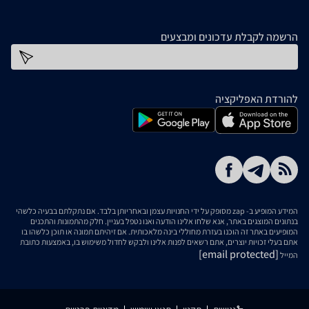
הרשמה לקבלת עדכונים ומבצעים
כתובת דוא''ל
להורדת האפליקציה
המידע המופיע ב- zap מסופק על ידי החנויות עצמן ובאחריותן בלבד. אם נתקלתם בבעיה כלשהי
בנתונים המוצגים באתר, אנא שלחו אלינו הודעה ואנו נטפל בעניין. חלק מהתמונות והתכנים
המופיעים באתר זה הוכנו בעזרת מחוללי בינה מלאכותית. אם זיהיתם תמונה או תוכן כלשהו בו
אתם בעלי זכויות יוצרים, אתם רשאים לפנות אלינו ולבקש לחדול משימוש בו, באמצעות כתובת
[email protected]
המייל