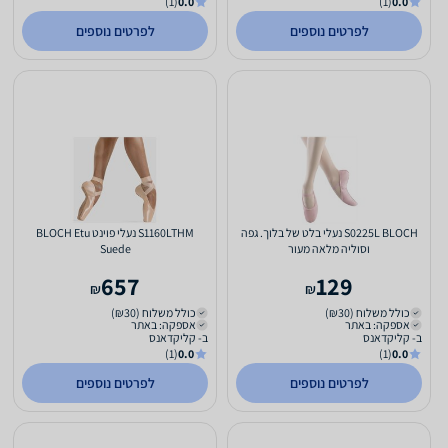
(1)
0.0
(1)
0.0
לפרטים נוספים
לפרטים נוספים
S0225L BLOCH נעלי בלט של בלוך. גפה
S1160LTHM נעלי פוינט BLOCH Etu
וסוליה מלאה מעור
Suede
657
129
₪
₪
כולל משלוח (₪30)
כולל משלוח (₪30)
אספקה: באתר
אספקה: באתר
ב- קליקדאנס
ב- קליקדאנס
(1)
0.0
(1)
0.0
לפרטים נוספים
לפרטים נוספים