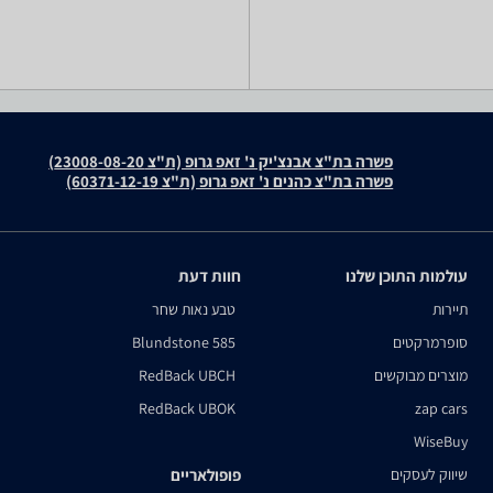
פשרה בת"צ אבנצ'יק נ' זאפ גרופ (ת"צ 23008-08-20)
פשרה בת"צ כהנים נ' זאפ גרופ (ת"צ 60371-12-19)
עולמות התוכן שלנו
חוות דעת
תיירות
טבע נאות שחר
סופרמרקטים
Blundstone 585
מוצרים מבוקשים
RedBack UBCH
RedBack UBOK
zap cars
WiseBuy
שיווק לעסקים
פופולאריים