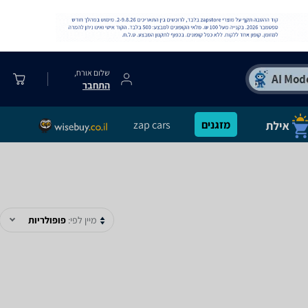
שלום אורח,
התחבר
מזגנים
zap cars
מיין לפי:
פופולריות