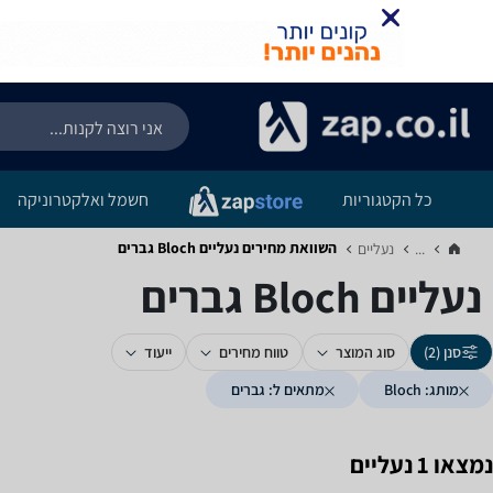
כל הקטגוריות
חשמל ואלקטרוניקה
השוואת מחירים נעליים ‏Bloch ‏גברים
...
נעליים‏
נעליים ‏Bloch ‏גברים
סנן (2)
סוג המוצר
טווח מחירים
ייעוד
מותג: Bloch
מתאים ל: גברים
נמצאו 1 נעליים