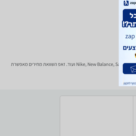
נעליים - ‏Bloch ‏גברים המבחר הגדול בארץ של נעלי ספורט, נעלי ריצה, נעלי הרים, נעליים אוסטרליות וכו' של טובי המותגים: Nike, New Balance, Saucony, Blundstone, RedBack ועוד. זאפ השוואת מחירים מאפשרת