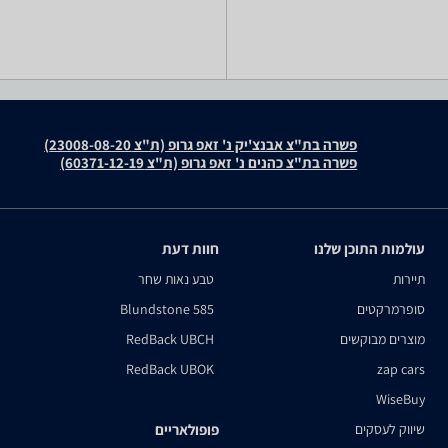
פשרה בת"צ אבנצ'יק נ' זאפ גרופ (ת"צ 23008-08-20)
פשרה בת"צ כהנים נ' זאפ גרופ (ת"צ 60371-12-19)
עולמות התוכן שלנו
חוות דעת
תיירות
טבע נאות שחר
סופרמרקטים
Blundstone 585
מוצרים מבוקשים
RedBack UBCH
RedBack UBOK
zap cars
WiseBuy
שיווק לעסקים
פופולאריים