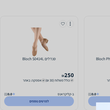
‏סנדלים Bloch S0414L
250
₪
ר
כולל משלוח (30 ₪)
אספקה: באתר
0.0
(1)
ב-קליקדאנס
0.0
(1)
לפרטים נוספים