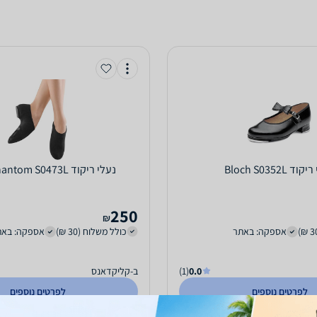
וד Bloch S0352L
‏נעלי ריקוד Bloch Phantom S0473L
250
₪
אספקה: באתר
כולל משלוח (30 ₪)
אספקה: באת
0.0
(1)
ב-קליקדאנס
לפרטים נוספים
לפרטים נוספים