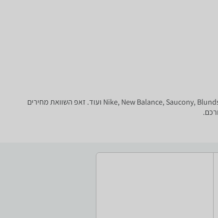
נעליים - ‏Bloch ‏200 - 300 ‏₪ המבחר הגדול בארץ של נעלי ספורט, נעלי ריצה, נעלי הרים, נעליים אוסטרליות וכו' של טובי המותגים: Nike, New Balance, Saucony, Blundstone, RedBack ועוד. זאפ השוואת מחירים
רכם.