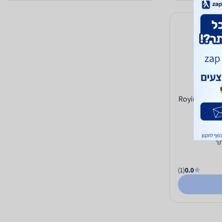
Royirene Sof
ר
(1)
0.0