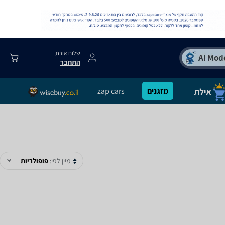
שלום אורח,
התחבר
מזגנים
zap cars
מיין לפי:
פופולריות