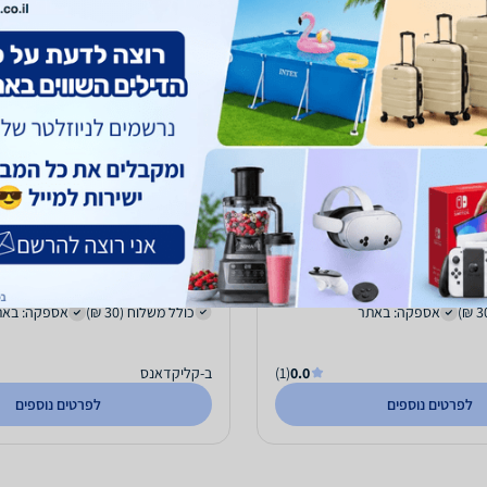
t Sole Prewalker S0427L Bloch
Aspiration Pointe S010
280
₪
אספקה: באתר
כולל משלוח (30 ₪)
אספקה: באת
0.0
(1)
ב-קליקדאנס
לפרטים נוספים
לפרטים נוספים