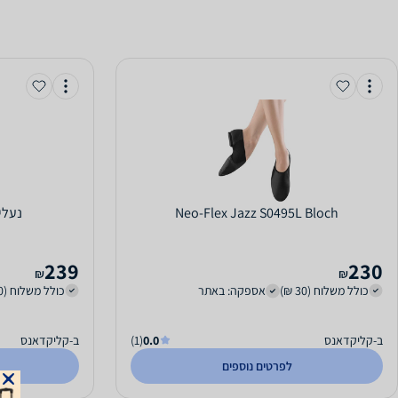
Neo-Flex Jazz S0495L Bloch
‏נעלי ריק
239
230
₪
₪
כולל משלוח (30 ₪)
אספקה: באתר
כולל משלוח (30 ₪)
ב-קליקדאנס
0.0
(1)
ב-קליקדאנס
לפרטים נוספים