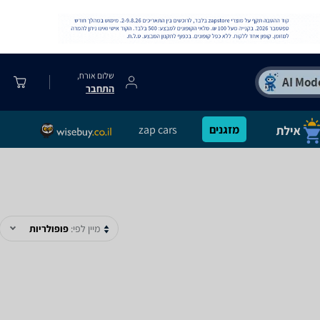
שלום אורח,
התחבר
מזגנים
zap cars
מיין לפי:
פופולריות