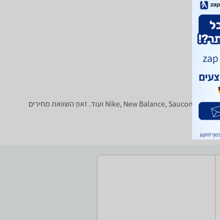
נעליים - ‏Paolo Garage ‏בית המבחר הגדול בארץ של נעלי ספורט, נעלי ריצה, נעלי הרים, נעליים אוסטרליות וכו' של טובי המותגים: Nike, New Balance, Saucony, Blundstone, RedBack ועוד. זאפ השוואת מחירים
רכם.