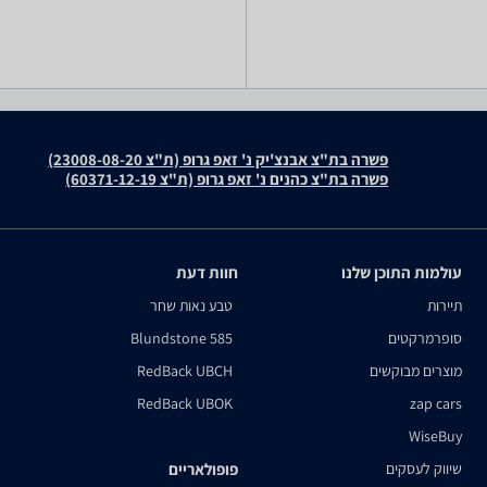
פשרה בת"צ אבנצ'יק נ' זאפ גרופ (ת"צ 23008-08-20)
פשרה בת"צ כהנים נ' זאפ גרופ (ת"צ 60371-12-19)
עולמות התוכן שלנו
חוות דעת
תיירות
טבע נאות שחר
סופרמרקטים
Blundstone 585
מוצרים מבוקשים
RedBack UBCH
RedBack UBOK
zap cars
WiseBuy
שיווק לעסקים
פופולאריים