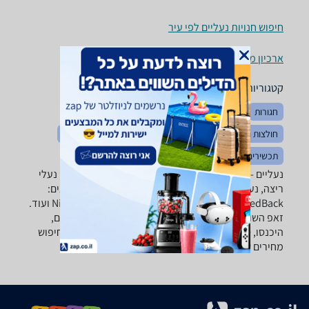
חיפוש חנויות נעליים לפי עיר
ארכיון מוצרים
קטגוריות משלימות
חגורות
הלבשה כללי
מעילים
כובעים
מכנסיים
חולצות וסריגים
בגדי ים
הלבשה תחתונה
בגדי ספורט
תכשירים לנעליים
נעליים - ‏נעלי עקב המבחר הגדול בארץ של נעלי ספורט, נעלי
ריצה, נעלי הרים, נעליים אוסטרליות וכו' של טובי המותגים:
Nike, New Balance, Saucony, Blundstone, RedBack ועוד.
זאפ השוואת מחירים מאפשרת לכם לקנות נכון גם נעליים,
היכנסו, סננו לפי יצרן, מחיר או מטרה וקבלו בתוצאות החיפוש
מחירים של מבחר רחב של נעליים הרלוונטיות עבורכם.