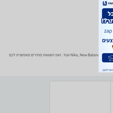
נעליים - ‏מגפונים המבחר הגדול בארץ של נעלי ספורט, נעלי ריצה, נעלי הרים, נעליים אוסטרליות וכו' של טובי המותגים: Nike, New Balance, Saucony, Blundstone, RedBack ועוד. זאפ השוואת מחירים מאפשרת לכם