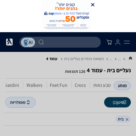
...
...
השוואת מחירים נעליים ‏בית
עמוד 4
נעליים ‏בית - עמוד 4
126 תוצאות
טבע נאות
Crocs
Feet Fun
Walkers
Giardini
מותג
סינון
(1)
פופולריות
בית