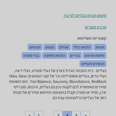
חיפוש חנויות נעליים לפי עיר
ארכיון מוצרים
קטגוריות משלימות
חגורות
הלבשה כללי
מעילים
כובעים
מכנסיים
חולצות וסריגים
בגדי ים
הלבשה תחתונה
בגדי ספורט
תכשירים לנעליים
נעליים - ‏בית המבחר הגדול בארץ של נעלי ספורט, נעלי ריצה,
נעלי הרים, נעליים אוסטרליות וכו' של טובי המותגים: Nike, New
Balance, Saucony, Blundstone, RedBack ועוד. זאפ השוואת
מחירים מאפשרת לכם לקנות נכון גם נעליים, היכנסו, סננו לפי
יצרן, מחיר או מטרה וקבלו בתוצאות החיפוש מחירים של מבחר
רחב של נעליים הרלוונטיות עבורכם.
1
3
4
5