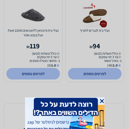
נעלי בית לגברים לחורף
נעלי בית פיט פאן ללוש נשים 12041 Feet
Fun בצבע אפור
119
94
₪
₪
כולל משלוח (₪15)
כולל משלוח (₪20)
עד 3 ימי עסקים
עד 5 ימי עסקים
ב- גאדג'טשופ
ב- מחסני הנעלה מותגים
(8)
1.0
(48)
1.0
לפרטים נוספים
לפרטים נוספים