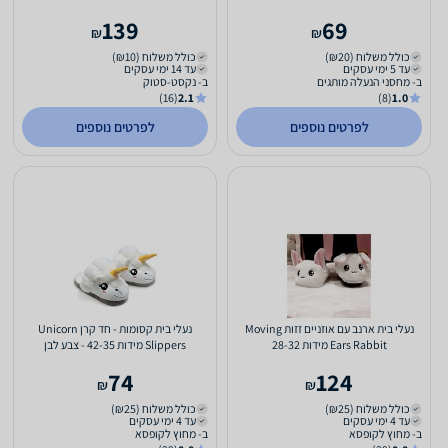
139
69
₪
₪
כולל משלוח (₪20)
כולל משלוח (₪10)
עד 5 ימי עסקים
עד 14 ימי עסקים
ב- מחסני הנעלה מותגים
ב- נקסט-סטוק
(16)
2.1
(8)
1.0
לפרטים נוספים
לפרטים נוספים
נעלי בית ארנב עם אוזניים זזות Moving
נעלי בית קסומות - חד קרן Unicorn
Ears Rabbit מידות 28-32
Slippers מידות 42-35 - צבע לבן
74
124
₪
₪
כולל משלוח (₪25)
כולל משלוח (₪25)
עד 4 ימי עסקים
עד 4 ימי עסקים
ב- מחוץ לקופסא
ב- מחוץ לקופסא