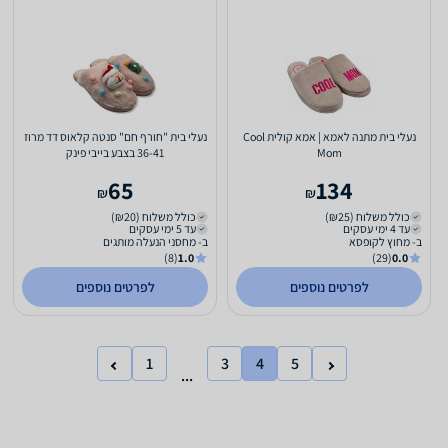
נעלי בית מתנה לאמא | אמא קולית Cool
נעלי בית "חורף חם" סנטה קלאוס דד מרוז
Mom
36-41 בצבע בייבי פינק
65
134
₪
₪
כולל משלוח (₪25)
כולל משלוח (₪20)
עד 4 ימי עסקים
עד 5 ימי עסקים
ב- מחוץ לקופסא
ב- מחסני הנעלה מותגים
(8)
1.0
(29)
0.0
לפרטים נוספים
לפרטים נוספים
1
3
4
5
...