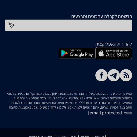
הרשמה לקבלת עדכונים ומבצעים
כתובת דוא''ל
להורדת האפליקציה
המידע המופיע ב- zap מסופק על ידי החנויות עצמן ובאחריותן בלבד. אם נתקלתם בבעיה כלשהי
בנתונים המוצגים באתר, אנא שלחו אלינו הודעה ואנו נטפל בעניין. חלק מהתמונות והתכנים
המופיעים באתר זה הוכנו בעזרת מחוללי בינה מלאכותית. אם זיהיתם תמונה או תוכן כלשהו בו
אתם בעלי זכויות יוצרים, אתם רשאים לפנות אלינו ולבקש לחדול משימוש בו, באמצעות כתובת
[email protected]
המייל