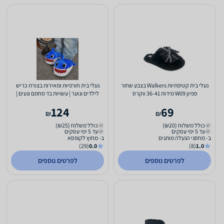
נעלי בית קטיפתיות Walkers בצבע שחור
נעלי בית חורפיות ומאירות בצורת כריש
פפיון W09 מידות 36-41 ווקרס
לילדים ונוער | עשויות בד מחמם ונעים |
מידת ילדים 19-23
124
69
₪
₪
כולל משלוח (₪20)
כולל משלוח (₪25)
עד 5 ימי עסקים
עד 5 ימי עסקים
ב- מחסני הנעלה מותגים
ב- מחוץ לקופסא
(29)
0.0
(8)
1.0
לפרטים נוספים
לפרטים נוספים