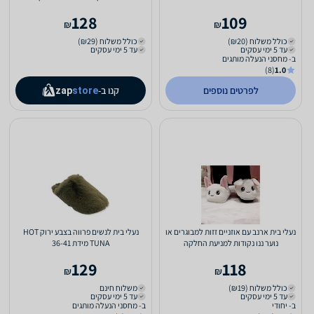
128
109
₪
₪
כולל משלוח (₪20)
כולל משלוח (₪29)
עד 5 ימי עסקים
עד 5 ימי עסקים
ב- מחסני הנעלה מותגים
(8)
1.0
לפרטים נוספים
קנו ב-
zap
store
נעלי בית ארנב עם אוזניים זזות למבוגרים או
נעלי בית לנשים פרווה בצבע ירוק HOT
נוער ננו נקודות למניעת החלקה
TUNA מידת 36-41
129
118
₪
₪
כולל משלוח (₪19)
משלוח חינם
עד 5 ימי עסקים
עד 5 ימי עסקים
ב- יחודי
ב- מחסני הנעלה מותגים