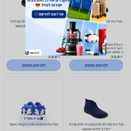
נעלי בית לנשים קצף זכרון בצבע נייבי עם
נעלי בית לילדים ונוער 30-41 קורדורוי
פרווה - ROCCO
שחור - WALKERS K02/W14
69
69
₪
₪
כולל משלוח (₪20)
כולל משלוח (₪20)
עד 5 ימי עסקים
עד 5 ימי עסקים
ב- מחסני הנעלה מותגים
ב- מחסני הנעלה מותגים
(8)
1.0
(8)
1.0
לפרטים נוספים
לפרטים נוספים
קנייה מחו"ל
נעלי בית קיפי 29-35 בצבע נייבי חלק סגירת
נעלי בית פרוותיות סוניק הקיפוד Sonic
ריצ'רץ' מידות Gonen