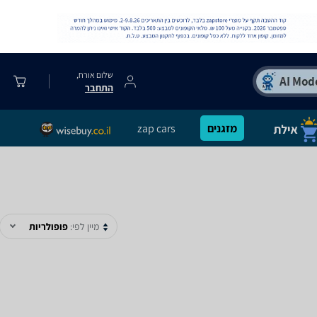
שלום אורח,
התחבר
מזגנים
zap cars
מיין לפי:
פופולריות