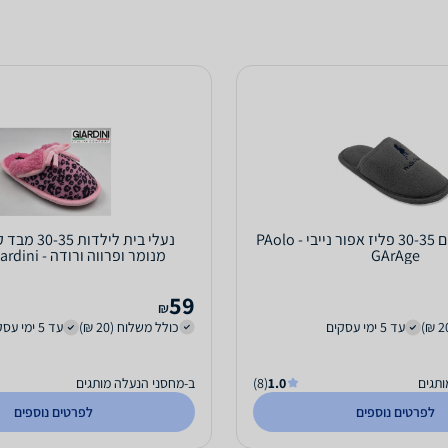
נעלי בית לילדים 30-35 פליז אפור נייבי - PAolo
נעלי בית לילד
GArAge
מנומר ופרווה ורודה - GIardini איטליה
59
₪
עד 5 ימי עסקים
כולל משלוח (20 ₪)
עד 5 ימי עסקים
ותגים
1.0
(8)
ב-מחסני הנעלה מותגים
לפרטים נוספים
לפרטים נוספים