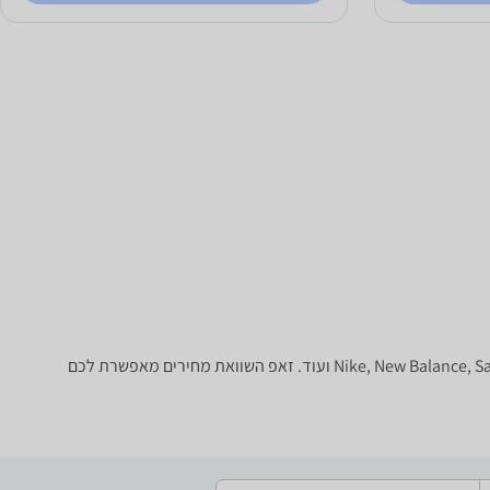
נעליים - ‏בית המבחר הגדול בארץ של נעלי ספורט, נעלי ריצה, נעלי הרים, נעליים אוסטרליות וכו' של טובי המותגים: Nike, New Balance, Saucony, Blundstone, RedBack ועוד. זאפ השוואת מחירים מאפשרת לכם