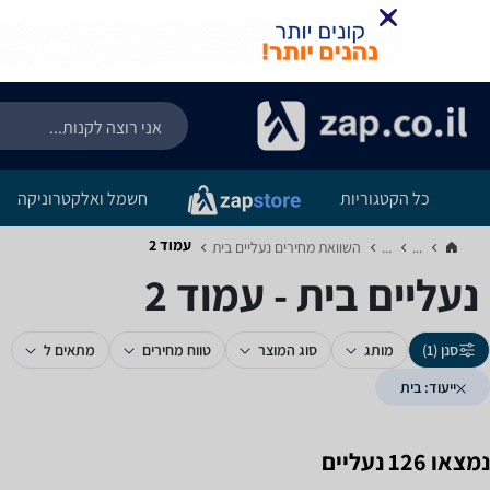
כל הקטגוריות
חשמל ואלקטרוניקה
עמוד 2
...
...
השוואת מחירים נעליים ‏בית‏
נעליים ‏בית - עמוד 2
סנן (1)
מותג
סוג המוצר
טווח מחירים
מתאים ל
ייעוד: בית
נמצאו 126 נעליים