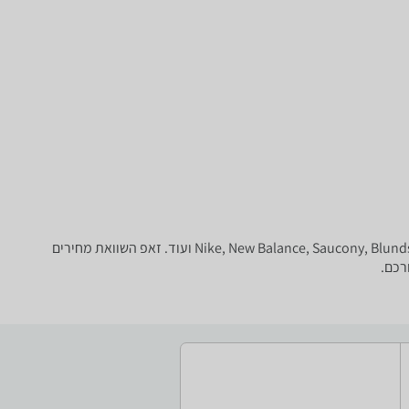
נעליים - ‏400 - 500 ‏₪ ‏רכיבה המבחר הגדול בארץ של נעלי ספורט, נעלי ריצה, נעלי הרים, נעליים אוסטרליות וכו' של טובי המותגים: Nike, New Balance, Saucony, Blundstone, RedBack ועוד. זאפ השוואת מחירים
רכם.