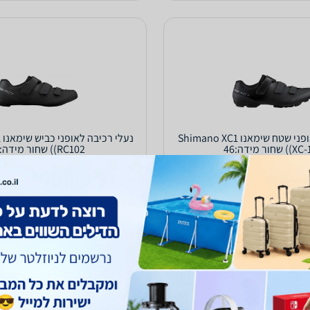
נעלי רכיבה לאופני שטח שימאנו Shimano XC1
נ
 שחור מידה:46
(RC102) שחור מידה:47
449
₪
עד 3 ימי עסקים
משלוח חינם
עד 3 ימי עסקים
5.0
(355)
ב-BikesOnline
לפרטים נוספים
לפרטים נוספים