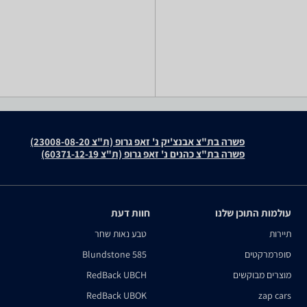
פשרה בת"צ אבנצ'יק נ' זאפ גרופ (ת"צ 23008-08-20)
פשרה בת"צ כהנים נ' זאפ גרופ (ת"צ 60371-12-19)
עולמות התוכן שלנו
חוות דעת
תיירות
טבע נאות שחר
סופרמרקטים
Blundstone 585
מוצרים מבוקשים
RedBack UBCH
RedBack UBOK
zap cars