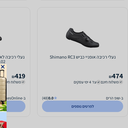
נעלי רכיבה אופניי כביש Shimano RC3
(XC-102)
419
474
₪
₪
משלוח חינם
עד 4 ימי עסקים
משלוח חינם
ב-שופ הרים
0.0
(48)
ב-BikesOnline
לפרטים נוספים