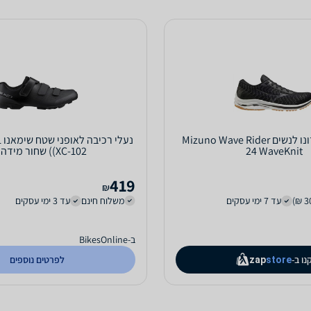
נעלי ריצה מיזונו לנשים Mizuno Wave Rider
נ
24 WaveKnit
(XC-102) שחור מידה:47
419
₪
עד 7 ימי עסקים
משלוח חינם
עד 3 ימי עסקים
ב-BikesOnline
נו ב-
לפרטים נוספים
zap
store