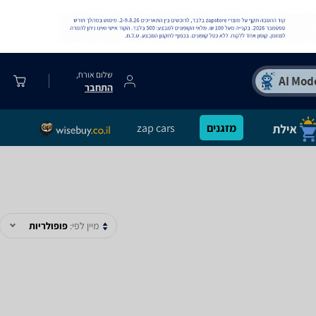
שלום אורח,
התחבר
מזגנים
zap cars
מיין לפי:
פופולריות