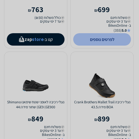
763
699
₪
₪
משלוח חינם
כולל משלוח (₪30)
עד 3 ימי עסקים
עד 7 ימי עסקים
ב- BikesOnline
(355)
5.0
לפרטים נוספים
קנו ב-
zap
store
נעלי רכיבה Crank Brothers Mallet Trail
נעלי רכיבה לאופני שטח שימאנו Shimano
BOA מידה:43.5
GE9 (GE900) שחור מידה:44
849
899
₪
₪
משלוח חינם
משלוח חינם
עד 3 ימי עסקים
עד 3 ימי עסקים
ב- BikesOnline
ב- BikesOnline