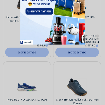
‏נעלי רכיבה Shimano (XC9) MTB
נעלי רכיבה לאופני שטח שימאנו Shimano
GF8 (GF800) צבע:שחור ,מידה:47
678
1,367
₪
₪
משלוח חינם
משלוח חינם
עד 3 ימי עסקים
עד 3 ימי עסקים
ב- BikesOnline
ב- BikesOnline
(355)
5.0
(355)
5.0
לפרטים נוספים
לפרטים נוספים
נעלי רכיבה Crank Brothers Mallet Trail
נעלי ריצה הוקה לגברים Hoka Mach 7
מידה:42