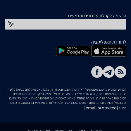
הרשמה לקבלת עדכונים ומבצעים
כתובת דוא''ל
להורדת האפליקציה
המידע המופיע ב- zap מסופק על ידי החנויות עצמן ובאחריותן בלבד. אם נתקלתם בבעיה כלשהי
בנתונים המוצגים באתר, אנא שלחו אלינו הודעה ואנו נטפל בעניין. חלק מהתמונות והתכנים
המופיעים באתר זה הוכנו בעזרת מחוללי בינה מלאכותית. אם זיהיתם תמונה או תוכן כלשהו בו
אתם בעלי זכויות יוצרים, אתם רשאים לפנות אלינו ולבקש לחדול משימוש בו, באמצעות כתובת
[email protected]
המייל