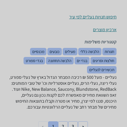
חיפוש חנויות נעליים לפי עיר
ארכיון מוצרים
קטגוריות משלימות
חגורות
הלבשה כללי
מעילים
כובעים
מכנסיים
חולצות וסריגים
בגדי ים
הלבשה תחתונה
בגדי ספורט
תכשירים לנעליים
נעליים - ‏מעל 500 ‏₪ ‏רכיבה המבחר הגדול בארץ של נעלי ספורט,
נעלי ריצה, נעלי הרים, נעליים אוסטרליות וכו' של טובי המותגים:
Nike, New Balance, Saucony, Blundstone, RedBack ועוד.
זאפ השוואת מחירים מאפשרת לכם לקנות נכון גם נעליים,
היכנסו, סננו לפי יצרן, מחיר או מטרה וקבלו בתוצאות החיפוש
מחירים של מבחר רחב של נעליים הרלוונטיות עבורכם.
1
2
3