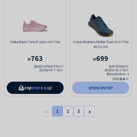
נעלי רכיבה Crank Brothers Mallet Trail
נעלי ריצה הוקה לנשים Hoka Mach 7
מידה:41.5
763
699
₪
₪
משלוח חינם
כולל משלוח (₪30)
עד 3 ימי עסקים
עד 7 ימי עסקים
ב- BikesOnline
(355)
5.0
לפרטים נוספים
קנו ב-
zap
store
1
2
3