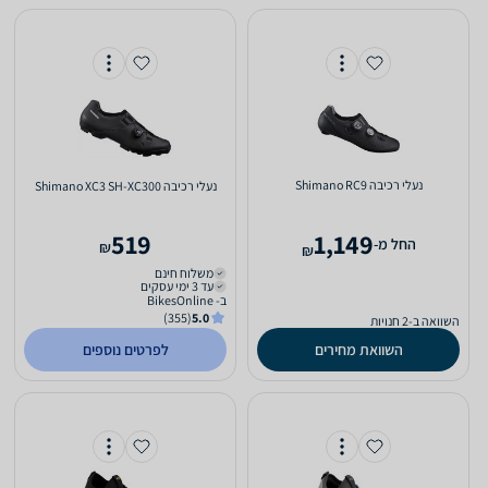
‏נעלי רכיבה Shimano RC9
‏נעלי רכיבה Shimano XC3 SH-XC300
519
1,149
‫החל מ-
₪
₪
משלוח חינם
עד 3 ימי עסקים
ב- BikesOnline
(355)
5.0
השוואה ב-2 חנויות
השוואת מחירים
לפרטים נוספים