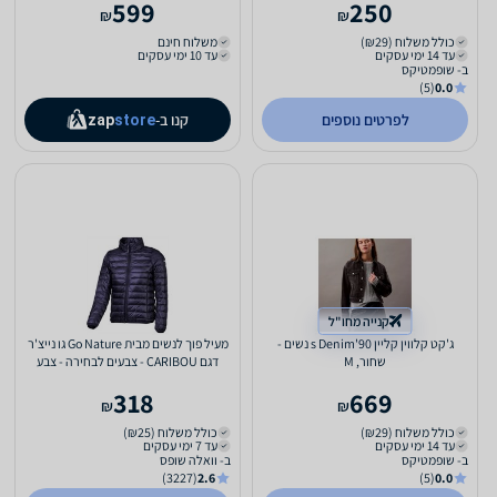
599
250
₪
₪
כולל משלוח (₪29)
משלוח חינם
עד 14 ימי עסקים
עד 10 ימי עסקים
ב- שופמטיקס
(5)
0.0
לפרטים נוספים
קנו ב-
zap
store
קנייה מחו"ל
ג'קט קלווין קליין 90's Denim נשים -
מעיל פוך לנשים מבית Go Nature גו נייצ'ר
שחור, M
דגם CARIBOU - צבעים לבחירה - צבע
אפור מידה XL
318
669
₪
₪
כולל משלוח (₪29)
כולל משלוח (₪25)
עד 14 ימי עסקים
עד 7 ימי עסקים
ב- שופמטיקס
ב- וואלה שופס
(3227)
2.6
(5)
0.0