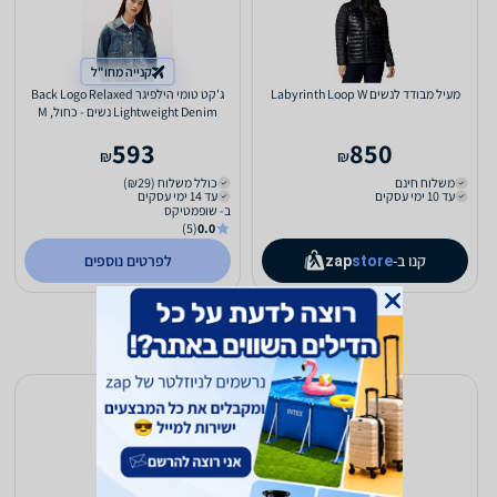
קנייה מחו"ל
מעיל מבודד לנשים Labyrinth Loop W
ג'קט טומי הילפיגר Back Logo Relaxed
Lightweight Denim נשים - כחול, M
593
850
₪
₪
משלוח חינם
כולל משלוח (₪29)
עד 10 ימי עסקים
עד 14 ימי עסקים
ב- שופמטיקס
(5)
0.0
קנו ב-
לפרטים נוספים
zap
store