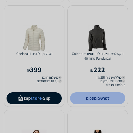
ז'קט לנשים אטום לרוח ומים Go Nature
מעיל פוך לנשים Chelsea III
דגם Panda שחור 40
399
222
₪
₪
כולל משלוח (₪25)
משלוח חינם
עד 10 ימי עסקים
עד 10 ימי עסקים
ב- לאסטפרייס
לפרטים נוספים
קנו ב-
zap
store