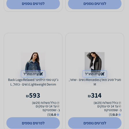
לפרטים נוספים
לפרטים נוספים
קנייה מחו"ל
קנייה מחו"ל
מעיל סטיב מאדן Mercedes נשים - שחור,
ג'קט טומי הילפיגר Back Logo Relaxed
M
Lightweight Denim נשים - כחול, L
593
314
₪
₪
כולל משלוח (₪29)
כולל משלוח (₪29)
עד 14 ימי עסקים
עד 14 ימי עסקים
ב- שופמטיקס
ב- שופמטיקס
(5)
0.0
(5)
0.0
לפרטים נוספים
לפרטים נוספים