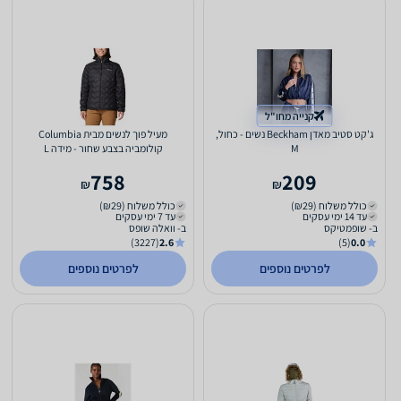
קנייה מחו"ל
ג'קט סטיב מאדן Beckham נשים - כחול,
מעיל פוך לנשים מבית Columbia
M
קולומביה בצבע שחור - מידה L
758
209
₪
₪
כולל משלוח (₪29)
כולל משלוח (₪29)
עד 14 ימי עסקים
עד 7 ימי עסקים
ב- שופמטיקס
ב- וואלה שופס
(3227)
2.6
(5)
0.0
לפרטים נוספים
לפרטים נוספים