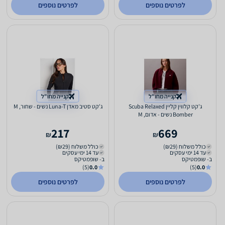
לפרטים נוספים
לפרטים נוספים
קנייה מחו"ל
קנייה מחו"ל
ג'קט קלווין קליין Scuba Relaxed
ג'קט סטיב מאדן Luna-T נשים - שחור, M
Bomber נשים - אדום, M
217
669
₪
₪
כולל משלוח (₪29)
כולל משלוח (₪29)
עד 14 ימי עסקים
עד 14 ימי עסקים
ב- שופמטיקס
ב- שופמטיקס
(5)
0.0
(5)
0.0
לפרטים נוספים
לפרטים נוספים