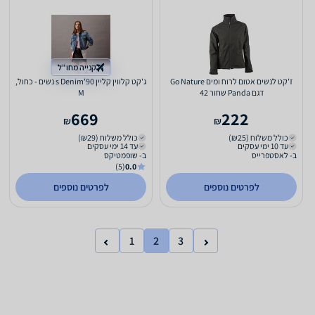
קנייה מחו"ל
ז'קט לנשים אטום לרוח ומים Go Nature
ג'קט קלווין קליין 90's Denim נשים - כחול,
דגם Panda שחור 42
M
669
222
₪
₪
כולל משלוח (₪25)
כולל משלוח (₪29)
עד 10 ימי עסקים
עד 14 ימי עסקים
ב- לאסטפרייס
ב- שופמטיקס
(5)
0.0
לפרטים נוספים
לפרטים נוספים
1
2
3