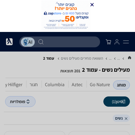
...
...
השוואת מחירים מעילים ‏נשים
עמוד 2
מעילים ‏נשים - עמוד 2
201 תוצאות
Go Nature
Aztec
Columbia
חגור
my Hilfiger
מותג
סינון
(1)
פופולריות
נשים