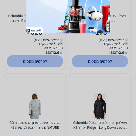
מעיל פליס לנשים LYNX 2.0 FZ W מבית
מעיל פוך ארוך לנשים - Columbia Delta
Aztec אצטק - מידה XL
Ridge II Long Down Jacket - מידה L
828
178
₪
₪
כולל משלוח (₪29)
כולל משלוח (₪29)
עד 7 ימי עסקים
עד 7 ימי עסקים
ב- וואלה שופס
ב- וואלה שופס
(3227)
2.6
(3227)
2.6
לפרטים נוספים
לפרטים נוספים
מעיל פוך ארוך לנשים - Columbia Delta
מעיל פוך סינטטי ארוך לנשים מבית GO
Ridge II Long Down Jacket - מידה XS
NATURE גו נייצ'ר - צבע לבן מידה 46