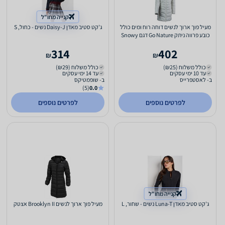
קנייה מחו"ל
מעיל פוך ארוך לנשים דוחה רוח ומים כולל
ג'קט סטיב מאדן Daisy-J נשים - כחול, S
כובע פרווה ניתק Go Nature דגם Snowy
לבן 42
314
402
₪
₪
כולל משלוח (₪25)
כולל משלוח (₪29)
עד 10 ימי עסקים
עד 14 ימי עסקים
ב- לאסטפרייס
ב- שופמטיקס
(5)
0.0
לפרטים נוספים
לפרטים נוספים
קנייה מחו"ל
ג'קט סטיב מאדן Luna-T נשים - שחור, L
מעיל פוך ארוך לנשים Brooklyn II אצטק