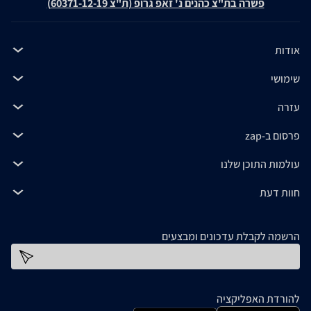
פשרה בת"צ כהנים נ' זאפ גרופ (ת"צ 60371-12-19)
אודות
שימושי
עזרה
פרסום ב-zap
עולמות התוכן שלנו
חוות דעת
הרשמה לקבלת עדכונים ומבצעים
כתובת דוא''ל
להורדת האפליקציה