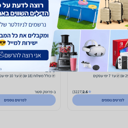
מעיל פליס לנשים בצבע שחור מבית Columbia
ג'קט פליס לנשים GOMTI צבע ירוק ליים
לומביה - מידה XXL
168
₪
עד 7 ימי עסקים
כולל משלוח (18 ₪)
עד 10 ימי עסקים
2.6
(3227)
ב-פרוטק סטור
לפרטים נוספים
לפרטים נוספים