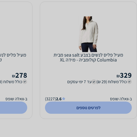
מעיל פליס לנשים בצבע sea salt מבית
Columbia קולומביה - מידה XL
קו
278
329
₪
₪
כולל משלוח (29 ₪)
עד 7 ימי עסקים
כולל משלוח (29 ₪)
ב-וואלה שופס
2.6
(3227)
ב-וואלה שופס
לפרטים נוספים