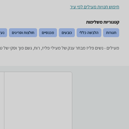
חיפוש חנויות מעילים לפי עיר
קטגוריות משלימות
חגורות
הלבשה כללי
כובעים
מכנסיים
חולצות וסריגים
נעל
מעילים - ‏נשים ‏פליז מבחר ענק של מעילי פליז, רוח, גשם פוך וסקי של טובי המותגים: rmot, The North Face, Salewa