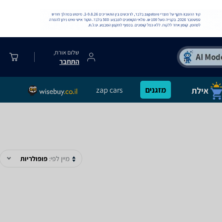
שלום אורח,
התחבר
מזגנים
zap cars
מיין לפי:
פופולריות