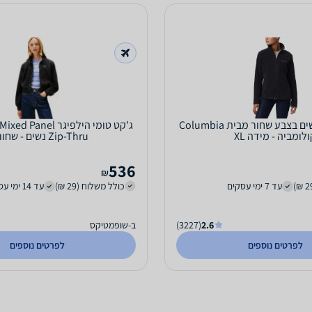
מעיל פליס לנשים בצבע שחור מבית Columbia
ג'קט טומי הילפיגר nel
לומביה - מידה XL
Zip-Thru נשים - שחור, S
536
₪
עד 7 ימי עסקים
כולל משלוח (29 ₪)
עד 14 ימי עסקים
2.6
(3227)
ב-שופמטיקס
לפרטים נוספים
לפרטים נוספים