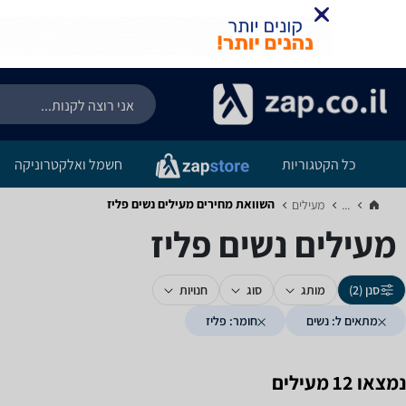
כל הקטגוריות
חשמל ואלקטרוניקה
השוואת מחירים מעילים ‏נשים ‏פליז
...
מעילים‏
מעילים ‏נשים ‏פליז
סנן (2)
מותג
סוג
חנויות
מתאים ל: נשים
חומר: פליז
נמצאו 12 מעילים