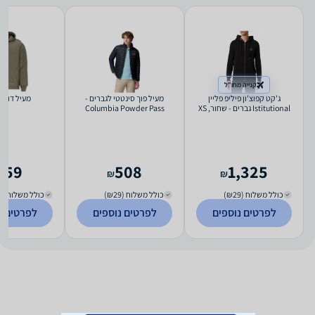
קנייה מחו"ל
ג'קט קפוצ'ון פיליפ פליין
מעיל פוך סינטטי לגברים -
מעיל דובון 
Istitutional גברים - שחור, XS
Columbia Powder Pass
Hybrid Jacket - מידה XL
259
508
1,325
₪
₪
כולל משלוח (₪29)
כולל משלוח (₪29)
כולל משלוח (₪40)
לפרטים נוספים
לפרטים נוספים
לפרטים נ