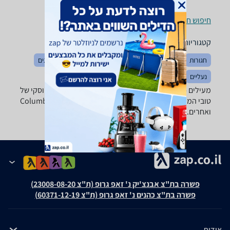
חיפוש חנויות מעילים לפי עיר
קטגוריות משלימות
חגורות
הלבשה כללי
כובעים
מכנסיים
חולצות וסריגים
נעליים
בגדי ספורט
מעילים - ‏נשים מבחר ענק של מעילי פליז, רוח, גשם פוך וסקי של
טובי המותגים: Columbia, Marmot, The North Face, Salewa
ואחרים.
פשרה בת"צ אבנצ'יק נ' זאפ גרופ (ת"צ 23008-08-20)
פשרה בת"צ כהנים נ' זאפ גרופ (ת"צ 60371-12-19)
אודות