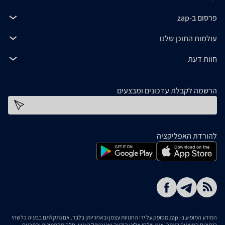
פרסום ב-zap
עולמות התוכן שלנו
חוות דעת
הרשמה לקבלת עדכונים ומבצעים
כתובת דוא''ל
להורדת האפליקציה
המידע המופיע ב- zap מסופק על ידי החנויות עצמן ובאחריותן בלבד. אם נתקלתם בבעיה כלשהי
בנתונים המוצגים באתר, אנא שלחו אלינו הודעה ואנו נטפל בעניין. חלק מהתמונות והתכנים