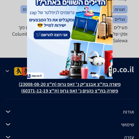
חגורות
הלבשה כללי
כובעים
מכנסיים
חולצות וסריגים
נעליים
בגדי ספורט
מעילים - ‏גברים ‏עור מבחר ענק של מעילי פליז, רוח, גשם פוך
וסקי של טובי המותגים: Columbia, Marmot, The North Face,
Salewa ואחרים.
פשרה בת"צ אבנצ'יק נ' זאפ גרופ (ת"צ 23008-08-20)
פשרה בת"צ כהנים נ' זאפ גרופ (ת"צ 60371-12-19)
אודות
שימושי
עזרה