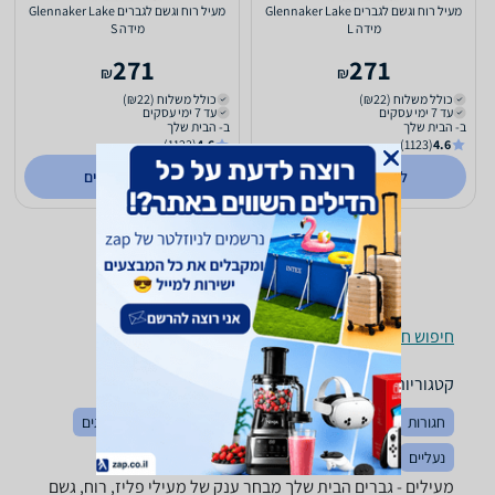
מעיל רוח וגשם לגברים Glennaker Lake
מעיל רוח וגשם לגברים Glennaker Lake
מידה L
מידה S
271
271
₪
₪
כולל משלוח (₪22)
כולל משלוח (₪22)
עד 7 ימי עסקים
עד 7 ימי עסקים
ב- הבית שלך
ב- הבית שלך
(1123)
4.6
(1123)
4.6
לפרטים נוספים
לפרטים נוספים
חיפוש חנויות מעילים לפי עיר
קטגוריות משלימות
חגורות
הלבשה כללי
כובעים
מכנסיים
חולצות וסריגים
נעליים
בגדי ספורט
מעילים - ‏גברים ‏הבית שלך מבחר ענק של מעילי פליז, רוח, גשם