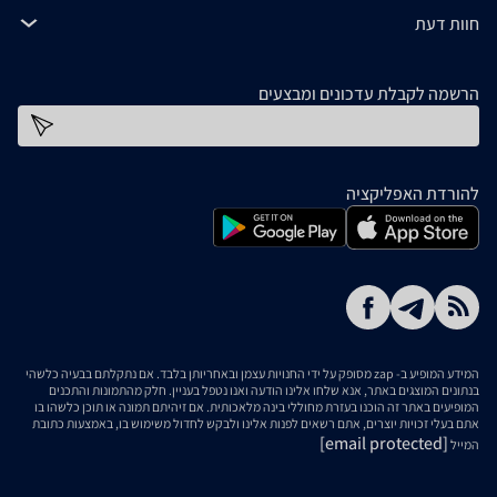
חוות דעת
הרשמה לקבלת עדכונים ומבצעים
כתובת דוא''ל
להורדת האפליקציה
המידע המופיע ב- zap מסופק על ידי החנויות עצמן ובאחריותן בלבד. אם נתקלתם בבעיה כלשהי
בנתונים המוצגים באתר, אנא שלחו אלינו הודעה ואנו נטפל בעניין. חלק מהתמונות והתכנים
המופיעים באתר זה הוכנו בעזרת מחוללי בינה מלאכותית. אם זיהיתם תמונה או תוכן כלשהו בו
אתם בעלי זכויות יוצרים, אתם רשאים לפנות אלינו ולבקש לחדול משימוש בו, באמצעות כתובת
[email protected]
המייל