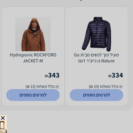
מעיל פוך לנשים מבית Go
Hydroponic ROCKFORD
Nature גו נייצ'ר דגם
JACKET-M
CARIBOU - צבעים לבחירה -
צבע שחור מידה L
343
334
₪
₪
כולל משלוח (25 ₪)
כולל משלוח (13 ₪)
לפרטים נוספים
לפרטים נוספים