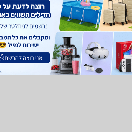
יים
בגדי ספורט
Colu ואחרים.