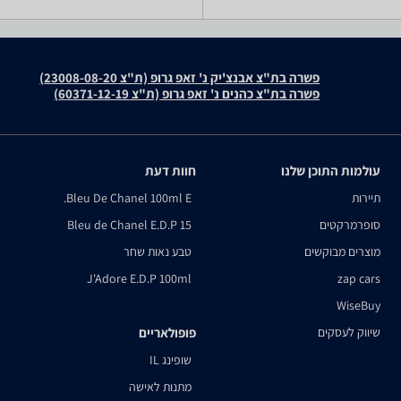
פשרה בת"צ אבנצ'יק נ' זאפ גרופ (ת"צ 23008-08-20)
פשרה בת"צ כהנים נ' זאפ גרופ (ת"צ 60371-12-19)
עולמות התוכן שלנו
חוות דעת
תיירות
Bleu De Chanel 100ml E.
סופרמרקטים
Bleu de Chanel E.D.P 15
מוצרים מבוקשים
טבע נאות שחר
J'Adore E.D.P 100ml
zap cars
WiseBuy
שיווק לעסקים
פופולאריים
שופינג IL
מתנות לאישה