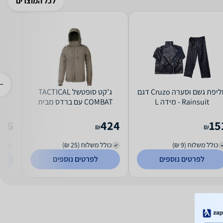
לכל המוצרים
חליפת גשם וסערה Cruzo דגם
ג’קט סופטשל TACTICAL
Rainsuit - מידה L
COMBAT עם ברדס מבית
ip-
GONATURE גו נייצ'ר - מעיל
u
ג'קט מידה M
536
424
15
₪
₪
כולל משלוח (9 ₪)
כולל משלוח (25 ₪)
כול
לפרטים נוספים
לפרטים נוספים