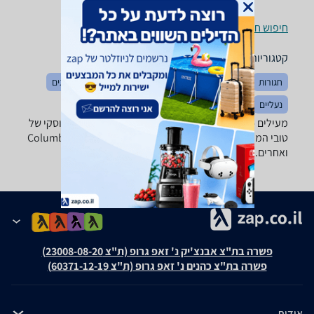
חיפוש חנויות מעילים לפי עיר
קטגוריות משלימות
חגורות
הלבשה כללי
כובעים
מכנסיים
חולצות וסריגים
נעליים
בגדי ספורט
מעילים - ‏פליז מבחר ענק של מעילי פליז, רוח, גשם פוך וסקי של
טובי המותגים: Columbia, Marmot, The North Face, Salewa
ואחרים.
פשרה בת"צ אבנצ'יק נ' זאפ גרופ (ת"צ 23008-08-20)
פשרה בת"צ כהנים נ' זאפ גרופ (ת"צ 60371-12-19)
אודות