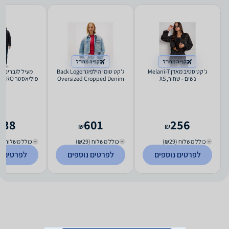
קנייה מחו"ל
קנייה מחו"ל
ג'קט סטיב מאדן Melani-T
ג'קט טומי הילפיגר Back Logo
נשים - שחור, XS
Oversized Cropped Denim
פוליאסטר UMBRO - מידה: XL
נשים - כחול, S
138
601
256
₪
₪
כולל משלוח (₪29)
כולל משלוח (₪29)
כולל משלוח (₪17)
לפרטים נוספים
לפרטים נוספים
לפרטים נ