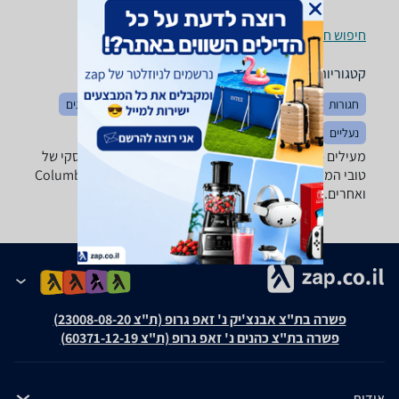
חיפוש חנויות מעילים לפי עיר
קטגוריות משלימות
חגורות
הלבשה כללי
כובעים
מכנסיים
חולצות וסריגים
נעליים
בגדי ספורט
מעילים - ‏רוח מבחר ענק של מעילי פליז, רוח, גשם פוך וסקי של
טובי המותגים: Columbia, Marmot, The North Face, Salewa
ואחרים.
פשרה בת"צ אבנצ'יק נ' זאפ גרופ (ת"צ 23008-08-20)
פשרה בת"צ כהנים נ' זאפ גרופ (ת"צ 60371-12-19)
אודות