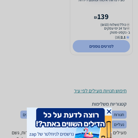
139
₪
כולל משלוח (₪10)
עד 14 ימי עסקים
ב- נקסט-סטוק
(16)
2.1
לפרטים נוספים
חיפוש חנויות מעילים לפי עיר
קטגוריות משלימות
חגורות
הלבשה כללי
כובעים
מכנסיים
חולצות וסריגים
נעליים
בגדי ספורט
מעילים - ‏NextStock ‏פרווה מבחר ענק של מעילי פליז, רוח, גשם