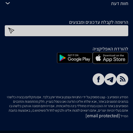
חוות דעת
הרשמה לקבלת עדכונים ומבצעים
כתובת דוא''ל
להורדת האפליקציה
המידע המופיע ב- zap מסופק על ידי החנויות עצמן ובאחריותן בלבד. אם נתקלתם בבעיה כלשהי
בנתונים המוצגים באתר, אנא שלחו אלינו הודעה ואנו נטפל בעניין. חלק מהתמונות והתכנים
המופיעים באתר זה הוכנו בעזרת מחוללי בינה מלאכותית. אם זיהיתם תמונה או תוכן כלשהו בו
אתם בעלי זכויות יוצרים, אתם רשאים לפנות אלינו ולבקש לחדול משימוש בו, באמצעות כתובת
[email protected]
המייל