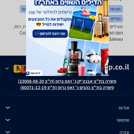
חגורות
הלבשה כללי
כובעים
מכנסיים
חולצות וסריגים
נעליים
בגדי ספורט
מעילים - ‏מעיל פוך ‏SGnovelty מבחר ענק של מעילי פליז, רוח,
גשם פוך וסקי של טובי המותגים: Columbia, Marmot, The
North Face, Salewa ואחרים.
פשרה בת"צ אבנצ'יק נ' זאפ גרופ (ת"צ 23008-08-20)
פשרה בת"צ כהנים נ' זאפ גרופ (ת"צ 60371-12-19)
אודות
שימושי
עזרה