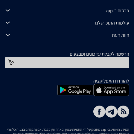
פרסום ב-zap
עולמות התוכן שלנו
חוות דעת
הרשמה לקבלת עדכונים ומבצעים
כתובת דוא''ל
להורדת האפליקציה
המידע המופיע ב- zap מסופק על ידי החנויות עצמן ובאחריותן בלבד. אם נתקלתם בבעיה כלשהי
בנתונים המוצגים באתר, אנא שלחו אלינו הודעה ואנו נטפל בעניין. חלק מהתמונות והתכנים