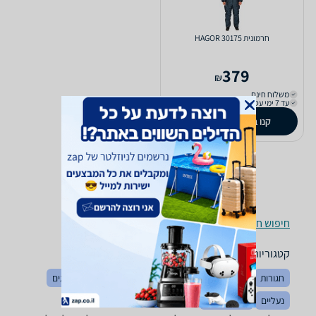
חרמונית HAGOR 30175
379
₪
משלוח חינם
עד 7 ימי עסקים
קנו ב-
zap
store
חיפוש חנויות מעילים לפי עיר
קטגוריות משלימות
חגורות
הלבשה כללי
כובעים
מכנסיים
חולצות וסריגים
נעליים
בגדי ספורט