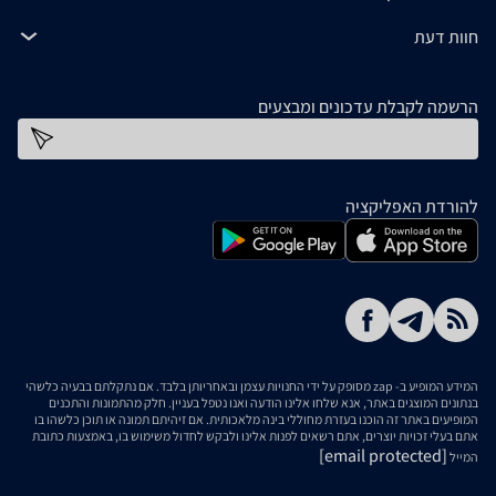
חוות דעת
הרשמה לקבלת עדכונים ומבצעים
כתובת דוא''ל
להורדת האפליקציה
המידע המופיע ב- zap מסופק על ידי החנויות עצמן ובאחריותן בלבד. אם נתקלתם בבעיה כלשהי
בנתונים המוצגים באתר, אנא שלחו אלינו הודעה ואנו נטפל בעניין. חלק מהתמונות והתכנים
המופיעים באתר זה הוכנו בעזרת מחוללי בינה מלאכותית. אם זיהיתם תמונה או תוכן כלשהו בו
אתם בעלי זכויות יוצרים, אתם רשאים לפנות אלינו ולבקש לחדול משימוש בו, באמצעות כתובת
[email protected]
המייל