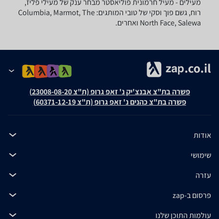
מעילים - ‏מעיל חרמונית ‏פוליאסטר מבחר ענק של מעילי פליז,
רוח, גשם פוך וסקי של טובי המותגים: Columbia, Marmot, The
North Face, Salewa ואחרים.
פשרה בת"צ אבנצ'יק נ' זאפ גרופ (ת"צ 23008-08-20)
פשרה בת"צ כהנים נ' זאפ גרופ (ת"צ 60371-12-19)
אודות
שימושי
עזרה
פרסום ב-zap
עולמות התוכן שלנו